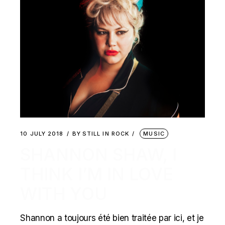
10 JULY 2018
BY
STILL IN ROCK
MUSIC
SHANNON SHAW, I
THINK I’M IN LOVE
WITH YOU
Shannon a toujours été bien traitée par ici, et je