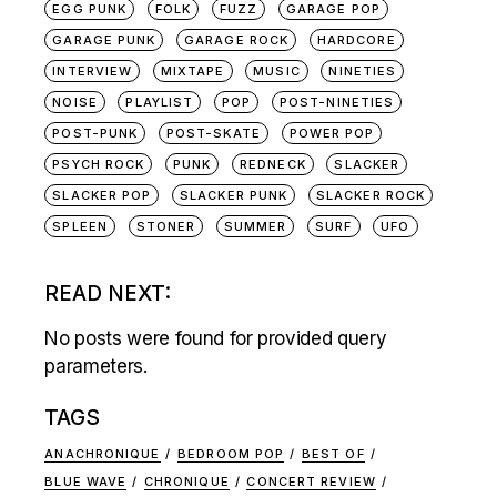
EGG PUNK
FOLK
FUZZ
GARAGE POP
GARAGE PUNK
GARAGE ROCK
HARDCORE
INTERVIEW
MIXTAPE
MUSIC
NINETIES
NOISE
PLAYLIST
POP
POST-NINETIES
POST-PUNK
POST-SKATE
POWER POP
PSYCH ROCK
PUNK
REDNECK
SLACKER
SLACKER POP
SLACKER PUNK
SLACKER ROCK
SPLEEN
STONER
SUMMER
SURF
UFO
READ NEXT:
No posts were found for provided query
parameters.
TAGS
ANACHRONIQUE
BEDROOM POP
BEST OF
BLUE WAVE
CHRONIQUE
CONCERT REVIEW