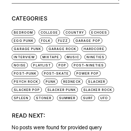
for:
CATEGORIES
BEDROOM
COLLEGE
COUNTRY
ECHOES
EGG PUNK
FOLK
FUZZ
GARAGE POP
GARAGE PUNK
GARAGE ROCK
HARDCORE
INTERVIEW
MIXTAPE
MUSIC
NINETIES
NOISE
PLAYLIST
POP
POST-NINETIES
POST-PUNK
POST-SKATE
POWER POP
PSYCH ROCK
PUNK
REDNECK
SLACKER
SLACKER POP
SLACKER PUNK
SLACKER ROCK
SPLEEN
STONER
SUMMER
SURF
UFO
READ NEXT:
No posts were found for provided query