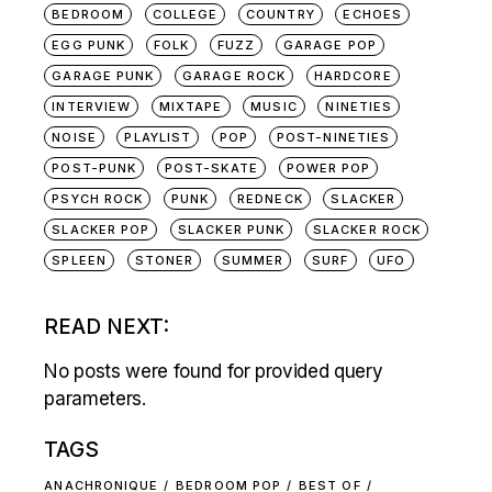
BEDROOM
COLLEGE
COUNTRY
ECHOES
EGG PUNK
FOLK
FUZZ
GARAGE POP
GARAGE PUNK
GARAGE ROCK
HARDCORE
INTERVIEW
MIXTAPE
MUSIC
NINETIES
NOISE
PLAYLIST
POP
POST-NINETIES
POST-PUNK
POST-SKATE
POWER POP
PSYCH ROCK
PUNK
REDNECK
SLACKER
SLACKER POP
SLACKER PUNK
SLACKER ROCK
SPLEEN
STONER
SUMMER
SURF
UFO
READ NEXT:
No posts were found for provided query
parameters.
TAGS
ANACHRONIQUE
BEDROOM POP
BEST OF