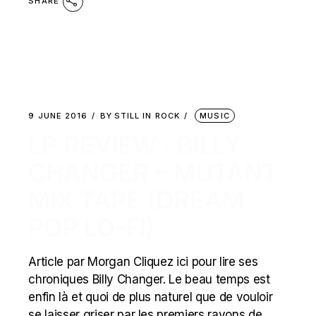
SHARE
9 JUNE 2016
BY
STILL IN ROCK
MUSIC
LP REVIEW : BILLY
CHANGER – MUTANT
MIX TAPE (DREAM
POP LO-FI)
Article par Morgan Cliquez ici pour lire ses
chroniques Billy Changer. Le beau temps est
enfin là et quoi de plus naturel que de vouloir
se laisser griser par les premiers rayons de