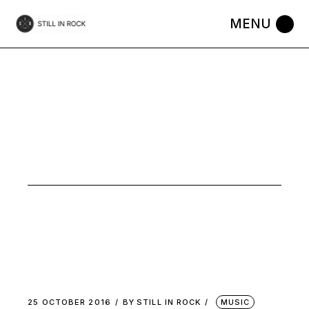
Skip
to
the
content
LO-FI POP
TAG
25 OCTOBER 2016
BY
STILL IN ROCK
MUSIC