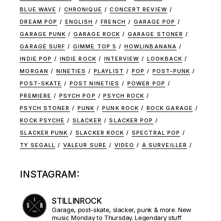
BLUE WAVE
CHRONIQUE
CONCERT REVIEW
DREAM POP
ENGLISH
FRENCH
GARAGE POP
GARAGE PUNK
GARAGE ROCK
GARAGE STONER
GARAGE SURF
GIMME TOP 5
HOWLINBANANA
INDIE POP
INDIE ROCK
INTERVIEW
LOOKBACK
MORGAN
NINETIES
PLAYLIST
POP
POST-PUNK
POST-SKATE
POST NINETIES
POWER POP
PREMIERE
PSYCH POP
PSYCH ROCK
PSYCH STONER
PUNK
PUNK ROCK
ROCK GARAGE
ROCK PSYCHE
SLACKER
SLACKER POP
SLACKER PUNK
SLACKER ROCK
SPECTRAL POP
TY SEGALL
VALEUR SURE
VIDEO
À SURVEILLER
INSTAGRAM:
STILLINROCK
Garage, post-skate, slacker, punk & more. New
music Monday to Thursday. Legendary stuff