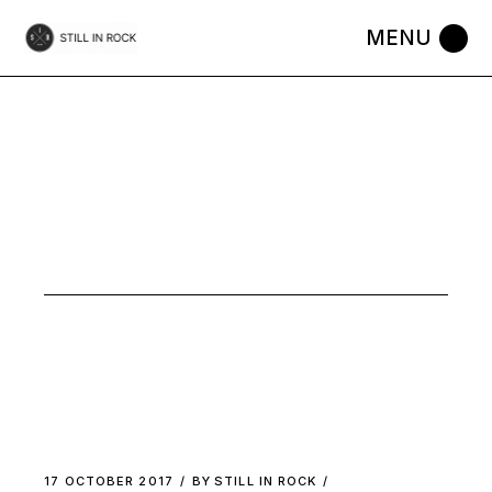
Skip
to
the
content
JANGLE
PUNK TAG
17 OCTOBER 2017
BY
STILL IN ROCK