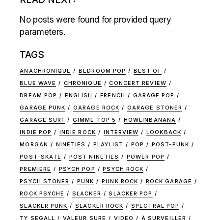
No posts were found for provided query
parameters.
TAGS
ANACHRONIQUE
BEDROOM POP
BEST OF
BLUE WAVE
CHRONIQUE
CONCERT REVIEW
DREAM POP
ENGLISH
FRENCH
GARAGE POP
GARAGE PUNK
GARAGE ROCK
GARAGE STONER
GARAGE SURF
GIMME TOP 5
HOWLINBANANA
INDIE POP
INDIE ROCK
INTERVIEW
LOOKBACK
MORGAN
NINETIES
PLAYLIST
POP
POST-PUNK
POST-SKATE
POST NINETIES
POWER POP
PREMIERE
PSYCH POP
PSYCH ROCK
PSYCH STONER
PUNK
PUNK ROCK
ROCK GARAGE
ROCK PSYCHE
SLACKER
SLACKER POP
SLACKER PUNK
SLACKER ROCK
SPECTRAL POP
TY SEGALL
VALEUR SURE
VIDEO
À SURVEILLER