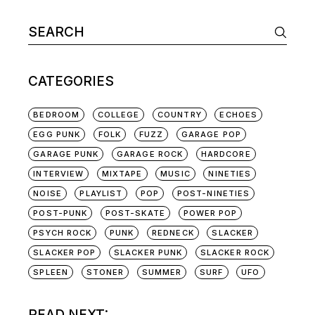
Search
for:
CATEGORIES
BEDROOM
COLLEGE
COUNTRY
ECHOES
EGG PUNK
FOLK
FUZZ
GARAGE POP
GARAGE PUNK
GARAGE ROCK
HARDCORE
INTERVIEW
MIXTAPE
MUSIC
NINETIES
NOISE
PLAYLIST
POP
POST-NINETIES
POST-PUNK
POST-SKATE
POWER POP
PSYCH ROCK
PUNK
REDNECK
SLACKER
SLACKER POP
SLACKER PUNK
SLACKER ROCK
SPLEEN
STONER
SUMMER
SURF
UFO
READ NEXT: