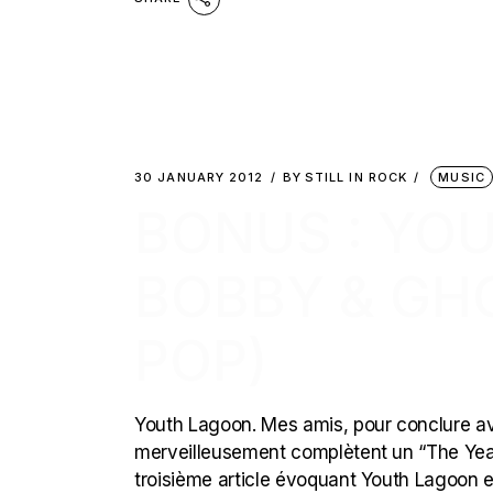
30 JANUARY 2012
BY
STILL IN ROCK
MUSIC
BONUS : YO
BOBBY & GH
POP)
Youth Lagoon. Mes amis, pour conclure av
merveilleusement complètent un “The Year 
troisième article évoquant Youth Lagoon e