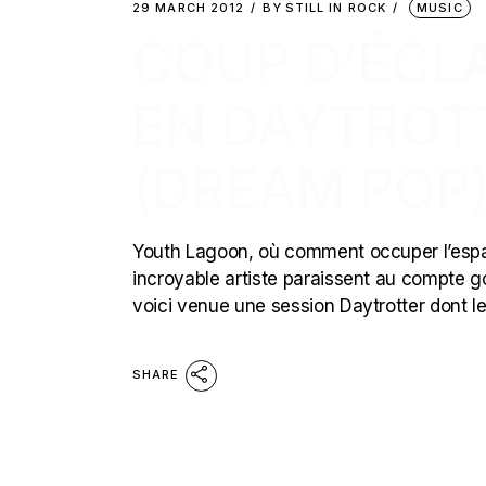
29 MARCH 2012
BY
STILL IN ROCK
MUSIC
COUP D’ÉCL
EN DAYTROT
(DREAM POP
Youth Lagoon, où comment occuper l’espace 
incroyable artiste paraissent au compte go
voici venue une session Daytrotter dont le 
SHARE