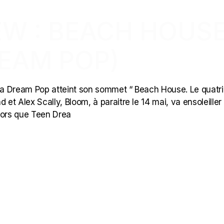
EW : BEACH HOUS
REAM POP)
La Dream Pop atteint son sommet “ Beach House. Le quatr
t Alex Scally, Bloom, à paraitre le 14 mai, va ensoleiller
lors que Teen Drea