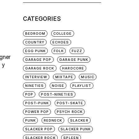
for:
CATEGORIES
BEDROOM
COLLEGE
COUNTRY
ECHOES
EGG PUNK
FOLK
FUZZ
igner
GARAGE POP
GARAGE PUNK
 y
GARAGE ROCK
HARDCORE
INTERVIEW
MIXTAPE
MUSIC
NINETIES
NOISE
PLAYLIST
POP
POST-NINETIES
POST-PUNK
POST-SKATE
POWER POP
PSYCH ROCK
PUNK
REDNECK
SLACKER
SLACKER POP
SLACKER PUNK
SLACKER ROCK
SPLEEN