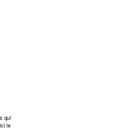
M
s qui
ci le