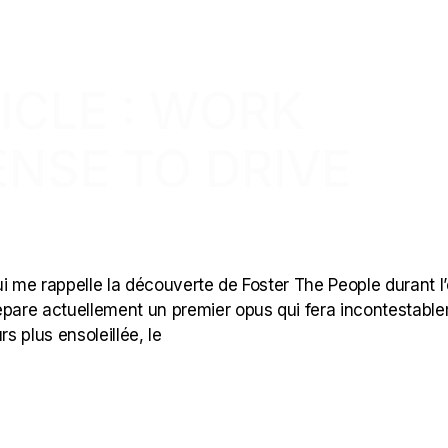
ICLE : WORK
ENSE TO DRIVE
)
i me rappelle la découverte de Foster The People durant l’
prépare actuellement un premier opus qui fera incontestabl
s plus ensoleillée, le