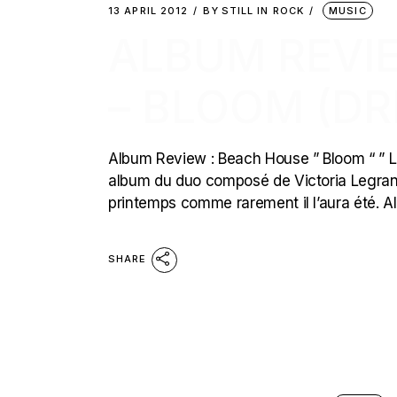
13 APRIL 2012
BY
STILL IN ROCK
MUSIC
ALBUM REVI
– BLOOM (D
Album Review : Beach House ” Bloom “ ” 
album du duo composé de Victoria Legrand e
printemps comme rarement il l’aura été. A
SHARE