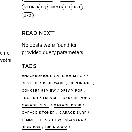
STONER
SUMMER
SURF
E
UFO
READ NEXT:
No posts were found for
provided query parameters.
ième
 votre
TAGS
ANACHRONIQUE
BEDROOM POP
BEST OF
BLUE WAVE
CHRONIQUE
CONCERT REVIEW
DREAM POP
ENGLISH
FRENCH
GARAGE POP
GARAGE PUNK
GARAGE ROCK
GARAGE STONER
GARAGE SURF
GIMME TOP 5
HOWLINBANANA
INDIE POP
INDIE ROCK