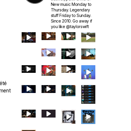
New music Monday to
Thursday. Legendary
stuff Friday to Sunday.
Since 2010. Go away if
you like @taylorswift
été
ement