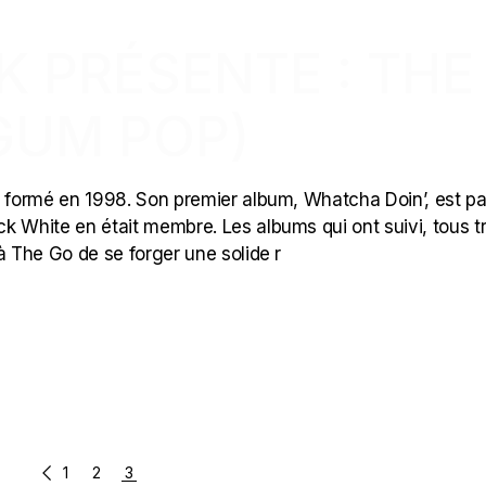
CK PRÉSENTE : THE
GUM POP)
t formé en 1998. Son premier album, Whatcha Doin’, est p
k White en était membre. Les albums qui ont suivi, tous t
à The Go de se forger une solide r
1
2
3