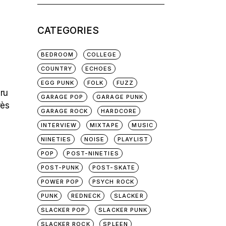
for:
CATEGORIES
BEDROOM
COLLEGE
COUNTRY
ECHOES
EGG PUNK
FOLK
FUZZ
aru
GARAGE POP
GARAGE PUNK
rès
GARAGE ROCK
HARDCORE
INTERVIEW
MIXTAPE
MUSIC
NINETIES
NOISE
PLAYLIST
POP
POST-NINETIES
POST-PUNK
POST-SKATE
POWER POP
PSYCH ROCK
PUNK
REDNECK
SLACKER
SLACKER POP
SLACKER PUNK
SLACKER ROCK
SPLEEN