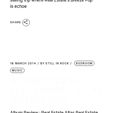
sailing trip where Real Estate’s Breeze Pop
is echoe
SHARE
16 MARCH 2014
BY
STILL IN ROCK
BEDROOM
MUSIC
ALBUM REVIEW :
REAL ESTATE – ATLAS
(BREEZE POP)
Album Review : Real Estate Atlas Real Estate