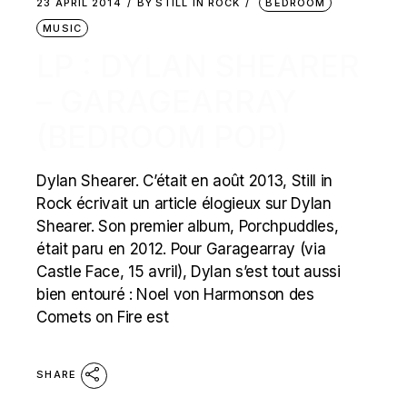
23 APRIL 2014
BY
STILL IN ROCK
BEDROOM
MUSIC
LP : DYLAN SHEARER
– GARAGEARRAY
(BEDROOM POP)
Dylan Shearer. C’était en août 2013, Still in
Rock écrivait un article élogieux sur Dylan
Shearer. Son premier album, Porchpuddles,
était paru en 2012. Pour Garagearray (via
Castle Face, 15 avril), Dylan s’est tout aussi
bien entouré : Noel von Harmonson des
Comets on Fire est
SHARE