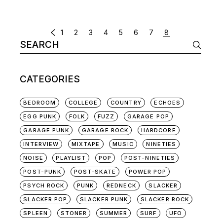
POSTS
1
2
3
4
5
6
7
8
Search
NAVIGATION
for:
CATEGORIES
BEDROOM
COLLEGE
COUNTRY
ECHOES
EGG PUNK
FOLK
FUZZ
GARAGE POP
GARAGE PUNK
GARAGE ROCK
HARDCORE
INTERVIEW
MIXTAPE
MUSIC
NINETIES
NOISE
PLAYLIST
POP
POST-NINETIES
POST-PUNK
POST-SKATE
POWER POP
PSYCH ROCK
PUNK
REDNECK
SLACKER
SLACKER POP
SLACKER PUNK
SLACKER ROCK
SPLEEN
STONER
SUMMER
SURF
UFO