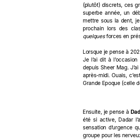
(plutôt) discrets, ces g
superbe année, un déb
mettre sous la dent, j
prochain lors des cla
quelques
forces en pré
Lorsque je pense à 2020
Je l’ai dit à l’occasi
depuis Sheer Mag. J’ai 
après-midi. Ouais, c’es
Grande Epoque (celle de
Ensuite, je pense à
Dad
été si active, Dadar l
sensation d’urgence qu
groupe pour les nerveux