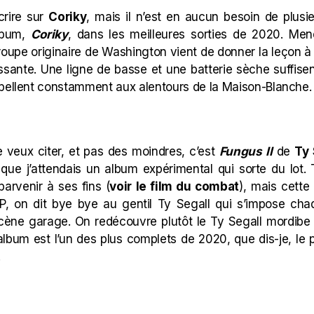
crire sur
Coriky
, mais il n’est en aucun besoin de plusi
album,
Coriky
, dans les meilleures sorties de 2020. Men
oupe originaire de Washington vient de donner la leçon à
ssante. Une ligne de basse et une batterie sèche suffisen
pellent constamment aux alentours de la Maison-Blanche. Q
e veux citer, et pas des moindres, c’est
Fungus II
de
Ty 
que j’attendais un album expérimental qui sorte du lot. 
parvenir à ses fins (
voir le film du combat
), mais cette 
LP, on dit bye bye au gentil Ty Segall qui s’impose c
cène garage. On redécouvre plutôt le Ty Segall mordibe
album est l’un des plus complets de 2020, que dis-je, le 
.