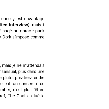
érience y est davantage
(
lien interview
), mais il
mélangé au garage punk
ony Dork s’impose comme
, mais je ne m’attendais
onsensuel, plus dans une
le plutôt pas-très-tendre
ellent, un concentré de
umber, c’est plus fêtard
bref, The Chats a tué le