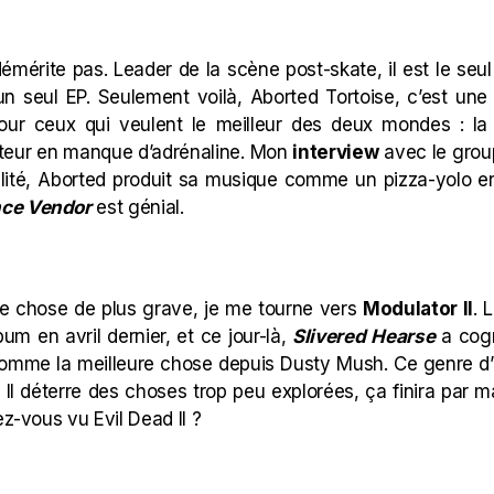
mérite pas. Leader de la scène post-skate, il est le seul
u’un seul EP. Seulement voilà, Aborted Tortoise, c’est un
pour ceux qui veulent le meilleur des deux mondes : la
ateur en manque d’adrénaline. Mon
interview
avec le group
lité, Aborted produit sa musique comme un pizza-yolo e
nce Vendor
est génial.
e chose de plus grave, je me tourne vers
Modulator II
. 
um en avril dernier, et ce jour-là,
Slivered Hearse
a cogn
omme la meilleure chose depuis Dusty Mush. Ce genre d
. Il déterre des choses trop peu explorées, ça finira par m
vez-vous vu
Evil Dead II
?