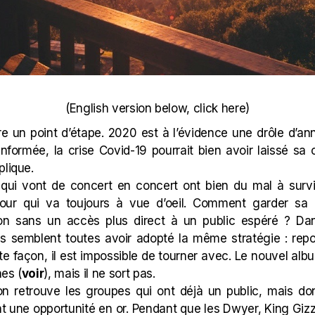
(English version below, click
here
)
ire un point d’étape. 2020 est à l’évidence une drôle d’ann
informée, la crise Covid-19 pourrait bien avoir laissé s
plique.
 qui vont de concert en concert ont bien du mal à survivr
 pour qui va toujours à vue d’oeil. Comment garder s
on sans un accès plus direct à un public espéré ? D
s semblent toutes avoir adopté la même stratégie : repou
e façon, il est impossible de tourner avec. Le nouvel al
es (
voir
), mais il ne sort pas.
on retrouve les groupes qui ont déjà un public, mais do
ont une opportunité en or. Pendant que les Dwyer, King Giz