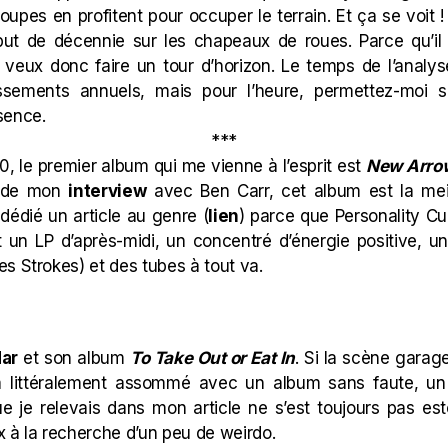
roupes en profitent pour occuper le terrain. Et ça se voit 
ut de décennie sur les chapeaux de roues. Parce qu’i
e veux donc faire un tour d’horizon. Le temps de l’anal
ssements annuels, mais pour l’heure, permettez-moi 
sence.
***
, le premier album qui me vienne à l’esprit est
New Arro
on de mon
interview
avec Ben Carr, cet album est la mei
dédié un article au genre (
lien
) parce que Personality Cu
t un LP d’après-midi, un concentré d’énergie positive, u
s Strokes) et des tubes à tout va.
ar
et son album
To Take Out or Eat In
. Si la scène garag
’a littéralement assommé avec un album sans faute, un
e je relevais dans mon article ne s’est toujours pas es
 à la recherche d’un peu de weirdo.