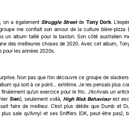
, on a également
Struggle Street
de
Tony Dork
. L’exp
 groupe me confiait son amour de la culture bière-pizza 
s un album taillé pour la baston. Son côté australien 
l’une des meilleures choses de 2020. Avec cet album, T
rs pour les années 2020s.
surprise. Non pas que l’on découvre ce groupe de
slackers
n album qui soit à ce point… extrême. Je les pensais plus c
finalement qu’un exercice pour le fric. J’écrivais un artic
nier (
lien
), seulement voilà,
High Risk Behaviour
est exc
 sait faire de meilleur. C’est plus débile que Dumb et D
t plus sale qu’Amyl et ses Sniffers (OK, peut-être pas), 