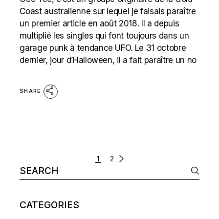
Coast australienne sur lequel je faisais paraître
un premier article en août 2018. Il a depuis
multiplié les singles qui font toujours dans un
garage punk à tendance UFO. Le 31 octobre
dernier, jour d’Halloween, il a fait paraître un no
SHARE
POSTS
1
2
Search
NAVIGATION
for:
CATEGORIES