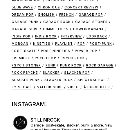
BLUE WAVE
CHRONIQUE
CONCERT REVIEW
DREAM POP
ENGLISH
FRENCH
GARAGE POP
GARAGE PUNK
GARAGE ROCK
GARAGE STONER
GARAGE SURF
GIMME TOP 5
HOWLINBANANA
INDIE POP
INDIE ROCK
INTERVIEW
LOOKBACK
MORGAN
NINETIES
PLAYLIST
POP
POST-PUNK
POST-SKATE
POST NINETIES
POWER POP
PREMIERE
PSYCH POP
PSYCH ROCK
PSYCH STONER
PUNK
PUNK ROCK
ROCK GARAGE
ROCK PSYCHE
SLACKER
SLACKER POP
SLACKER PUNK
SLACKER ROCK
SPECTRAL POP
TY SEGALL
VALEUR SURE
VIDEO
À SURVEILLER
INSTAGRAM:
STILLINROCK
Garage, post-skate, slacker, punk & more. New
music Monday to Thursday. Legendary stuff