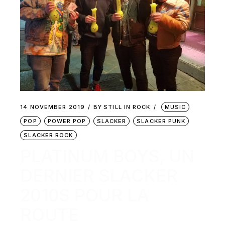
14 NOVEMBER 2019
BY
STILL IN ROCK
MUSIC
POP
POWER POP
SLACKER
SLACKER PUNK
SLACKER ROCK
PLATINUM BOYS, UN
DERNIER SLACKER
2010S POUR LA
ROUTE