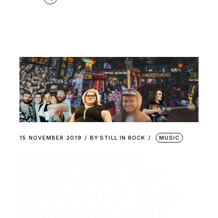
15 NOVEMBER 2019
BY
STILL IN ROCK
MUSIC
KING GIZZARD,
SHEER MAG, MAC
DEMARCO ET IDLES
WALK INTO A BAR…