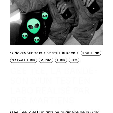
12 NOVEMBER 2019
BY
STILL IN ROCK
EGG PUNK
GARAGE PUNK
MUSIC
PUNK
UFO
GEE TEE, LA BANDE-
SON D’UN TEST EN
LABO RÉALISÉ PAR
DES MARTIENS
Gee Tee, c’est un groupe originaire de la Gold