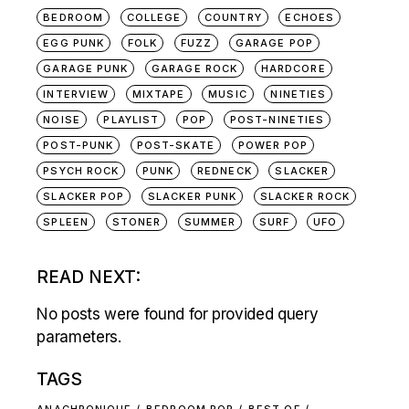
BEDROOM
COLLEGE
COUNTRY
ECHOES
EGG PUNK
FOLK
FUZZ
GARAGE POP
GARAGE PUNK
GARAGE ROCK
HARDCORE
INTERVIEW
MIXTAPE
MUSIC
NINETIES
NOISE
PLAYLIST
POP
POST-NINETIES
POST-PUNK
POST-SKATE
POWER POP
PSYCH ROCK
PUNK
REDNECK
SLACKER
SLACKER POP
SLACKER PUNK
SLACKER ROCK
SPLEEN
STONER
SUMMER
SURF
UFO
READ NEXT:
No posts were found for provided query
parameters.
TAGS
ANACHRONIQUE
BEDROOM POP
BEST OF