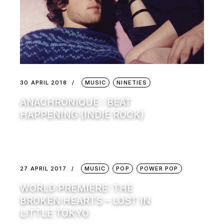
30 APRIL 2018
MUSIC
NINETIES
ANACHRONIQUE : BEAT
HAPPENING (INDIE ROCK)
27 APRIL 2017
MUSIC
POP
POWER POP
WORLD PREMIERE: THE
BROKEN HEARTS – LOST IN
LITTLE TOKYO