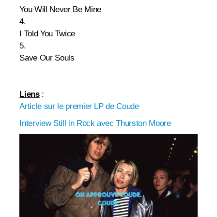
You Will Never Be Mine
4.
I Told You Twice
5.
Save Our Souls
Liens
:
Article sur le premier LP de Coude
Interview Still in Rock avec Thurston Moore