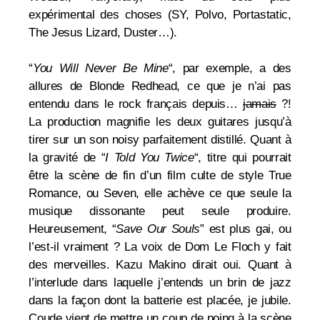
expérimental des choses (SY, Polvo, Portastatic,
The Jesus Lizard, Duster…).
“
You Will Never Be Mine
“, par exemple, a des
allures de
Blonde Redhead, ce que je n’ai pas
entendu dans le rock français depuis…
jamais
?!
La production magnifie les deux guitares jusqu’à
tirer sur un son noisy parfaitement distillé. Quant à
la gravité de “
I Told You Twice
“, titre qui pourrait
être la scène de fin d’un film culte de style True
Romance, ou Seven, elle achève ce que seule la
musique dissonante peut seule produire.
Heureusement, “
Save Our Souls
” est plus gai, ou
l’est-il vraiment ? La voix de Dom Le Floch y fait
des merveilles. Kazu Makino dirait oui. Quant à
l’interlude dans laquelle j’entends un brin de jazz
dans la façon dont la batterie est placée, je jubile.
Coude vient de mettre un coup de poing à la scène