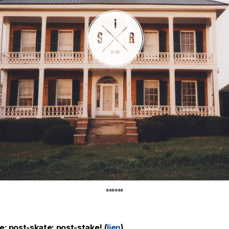
******
e: post-skate: post-stake! (
lien
)