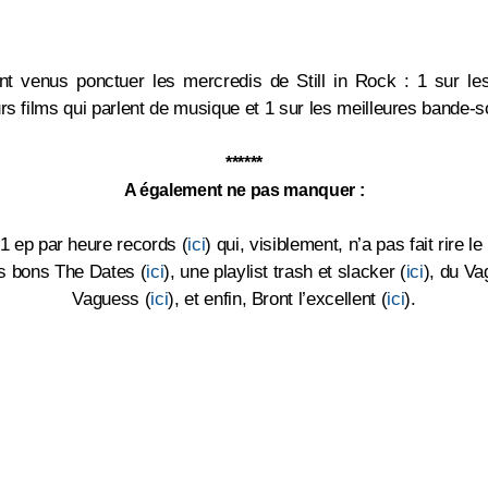
 venus ponctuer les mercredis de Still in Rock : 1 sur le
rs films qui parlent de musique et 1 sur les meilleures bande-s
******
A également ne pas manquer :
 1 ep par heure records (
ici
) qui, visiblement, n’a pas fait rire l
rès bons The Dates (
ici
), une playlist trash et slacker (
ici
), du Va
Vaguess (
ici
), et enfin, Bront l’excellent (
ici
).