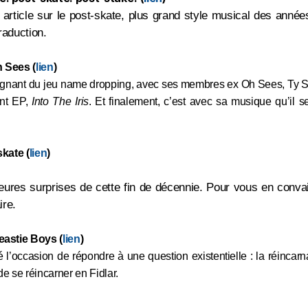
article sur le post-skate, plus grand style musical des années
raduction.
Oh Sees
(
lien
)
agnant du jeu name dropping, avec ses membres ex Oh Sees, Ty Seg
nt EP,
Into The Iris
. Et finalement, c’est avec sa musique qu’il 
skate (
lien
)
lleures surprises de cette fin de décennie. Pour vous en conv
ire.
eastie Boys (
lien
)
 l’occasion de répondre à une question existentielle : la réincarn
e se réincarner en Fidlar.