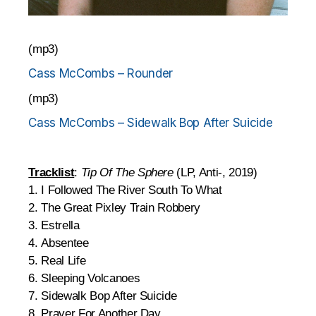
(mp3)
Cass McCombs – Rounder
(mp3)
Cass McCombs – Sidewalk Bop After Suicide
Tracklist
:
Tip Of The Sphere
(LP, Anti-, 2019)
1. I Followed The River South To What
2. The Great Pixley Train Robbery
3. Estrella
4. Absentee
5. Real Life
6. Sleeping Volcanoes
7. Sidewalk Bop After Suicide
8. Prayer For Another Day