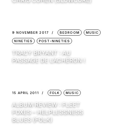
CHRIS COHEN (SLOWCORE)
9 NOVEMBER 2017
BEDROOM
MUSIC
NINETIES
POST-NINETIES
TRACY BRYANT : AU
PASSAGE DE L’ACHÉRON !
15 APRIL 2011
FOLK
MUSIC
ALBUM REVIEW : FLEET
FOXES – HELPLESSNESS
BLUES (FOLK)