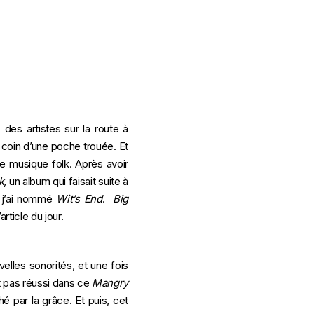
des artistes sur la route à
 coin d’une poche trouée. Et
musique folk. Après avoir
k
, un album qui faisait suite à
, j’ai nommé
Wit’s End
.
Big
article du jour.
les sonorités, et une fois
t pas réussi dans ce
Mangry
é par la grâce. Et puis, cet