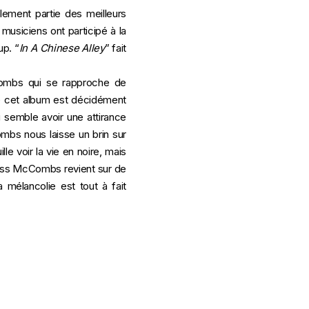
ement partie des meilleurs
 musiciens ont participé à la
up. “
In A Chinese Alley
” fait
ombs qui se rapproche de
e cet album est décidément
i semble avoir une attirance
ombs nous laisse un brin sur
lle voir la vie en noire, mais
 Cass McCombs revient sur de
 mélancolie est tout à fait