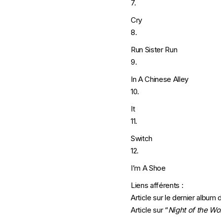
7.
Cry
8.
Run Sister Run
9.
In A Chinese Alley
10.
It
11.
Switch
12.
I’m A Shoe
Liens afférents :
Article sur le dernier album
Article sur “
Night of the Wo