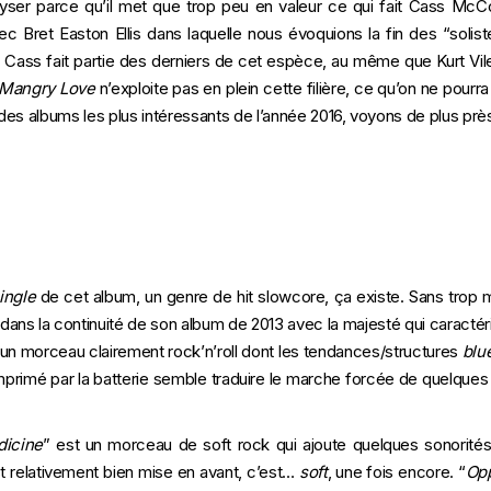
ser parce qu’il met que trop peu en valeur ce qui fait Cass McC
vec
Bret Easton Ellis
dans laquelle nous évoquions la fin des “solist
 Cass fait partie des derniers de cet espèce, au même que Kurt Vil
Mangry Love
n’exploite pas en plein cette filière, ce qu’on ne pourra
 des albums les plus intéressants de l’année 2016, voyons de plus près
ingle
de cet album, un genre de hit slowcore, ça existe. Sans trop 
dans la continuité de son album de 2013 avec la majesté qui caractéri
 un morceau clairement rock’n’roll dont les tendances/structures
blu
primé par la batterie semble traduire le marche forcée de quelques
dicine
” est un morceau de soft rock qui ajoute quelques sonorités 
relativement bien mise en avant, c’est…
soft
, une fois encore. “
Op