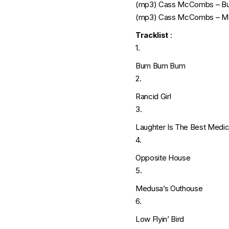
(mp3)
Cass McCombs – B
(mp3)
Cass McCombs – Me
Tracklist
:
1.
Bum Bum Bum
2.
Rancid Girl
3.
Laughter Is The Best Medic
4.
Opposite House
5.
Medusa’s Outhouse
6.
Low Flyin’ Bird