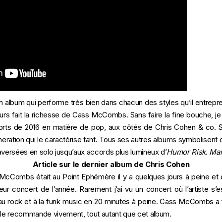
n album qui performe très bien dans chacun des styles qu’il entrep
urs fait la richesse de Cass McCombs. Sans faire la fine bouche, j
forts de 2016 en matière de pop, aux côtés de Chris Cohen & co.
eration qui le caractérise tant. Tous ses autres albums symbolisent c
aversées en solo jusqu’aux accords plus lumineux d’
Humor Risk
.
Man
Article sur le dernier album de Chris Cohen
McCombs était au Point Ephémère il y a quelques jours à peine et qu
leur concert de l’année. Rarement j’ai vu un concert où l’artiste s’
au rock et à la funk music en 20 minutes à peine. Cass McCombs a f
 le recommande vivement, tout autant que cet album.