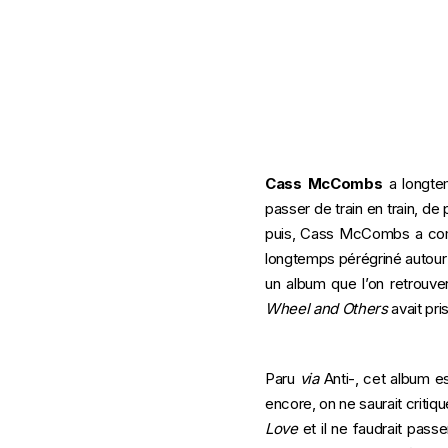
Cass McCombs
a longte
passer de train en train, d
puis, Cass McCombs a com
longtemps pérégriné autour 
un album que l’on retrouv
Wheel and Others
avait pri
Paru
via
Anti-, cet album e
encore, on ne saurait critiq
Love
et il ne faudrait pas