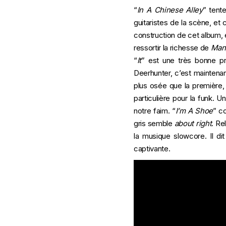
“
In A Chinese Alley
” tent
guitaristes de la scène, et 
construction de cet album, 
ressortir la richesse de
Man
“
It
” est une très bonne 
Deerhunter, c’est maintenan
plus osée que la première, 
particulière pour la funk. 
notre faim. “
I’m A Shoe
” co
gris semble
about right
. Re
la musique slowcore. Il di
captivante.