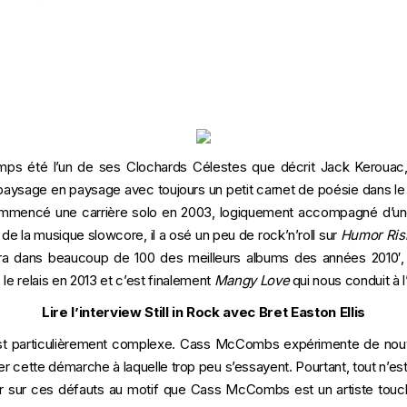
mps été l’un de ses
Clochards Célestes
que décrit Jack Kerouac, 
e paysage en paysage avec toujours un petit carnet de poésie dans le
mencé une carrière solo en 2003, logiquement accompagné d’une 
de la musique slowcore, il a osé un peu de rock’n’roll sur
Humor Ris
era dans beaucoup de 100 des meilleurs albums des années 2010′
s le relais en 2013 et c’est finalement
Mangy Love
qui nous conduit à l’
Lire l’interview Still in Rock avec Bret Easton Ellis
st particulièrement complexe. Cass McCombs expérimente de nouvel
uer cette démarche à laquelle trop peu s’essayent. Pourtant, tout n’es
ser sur ces défauts au motif que Cass McCombs est un artiste touch