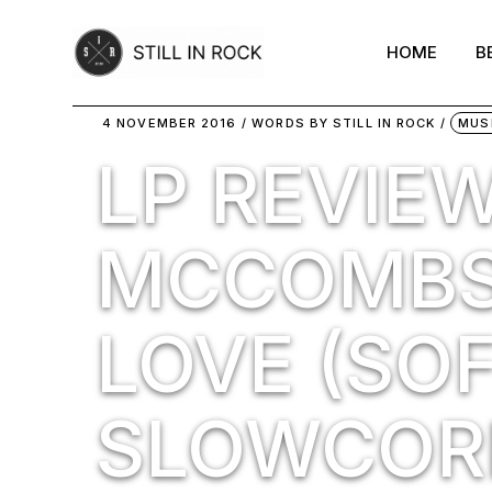
Skip
to
the
HOME
B
content
4 NOVEMBER 2016
WORDS BY
STILL IN ROCK
MUS
LP REVIEW
MCCOMBS
LOVE (SOF
SLOWCOR