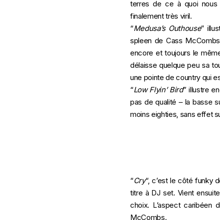
terres de ce à quoi nous
finalement très viril.
“
Medusa’s Outhouse
” ill
spleen de Cass McCombs au
encore et toujours le même
délaisse quelque peu sa to
une pointe de country qui es
“
Low Flyin’ Bird
” illustre 
pas de qualité – la basse 
moins eighties, sans effet s
“
Cry
“, c’est le côté funky
titre à DJ set. Vient ensuite
choix. L’aspect caribéen 
McCombs.