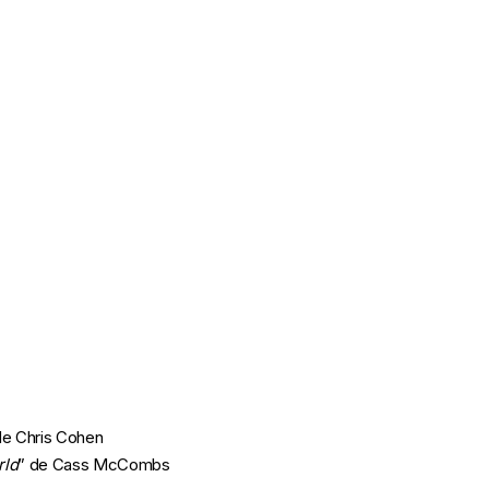
 de Chris Cohen
rld
” de Cass McCombs