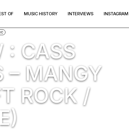
EST OF
MUSIC HISTORY
INTERVIEWS
INSTAGRAM
IC
 : CASS
 – MANGY
T ROCK /
E)