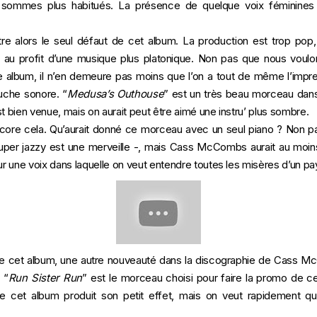
 sommes plus habitués. La présence de quelque voix féminines 
ustre alors le seul défaut de cet album. La production est trop pop, 
 profit d’une musique plus platonique. Non pas que nous voulon
 album, il n’en demeure pas moins que l’on a tout de même l’impr
uche sonore. “
Medusa’s Outhouse
” est un très beau morceau dans
t bien venue, mais on aurait peut être aimé une instru’ plus sombre.
encore cela. Qu’aurait donné ce morceau avec un seul piano ? Non pas 
super jazzy est une merveille -, mais Cass McCombs aurait au moin
ur une voix dans laquelle on veut entendre toutes les misères d’un pay
 de cet album, une autre nouveauté dans la discographie de Cass McCo
 “
Run Sister Run
” est le morceau choisi pour faire la promo de 
de cet album produit son petit effet, mais on veut rapidement 