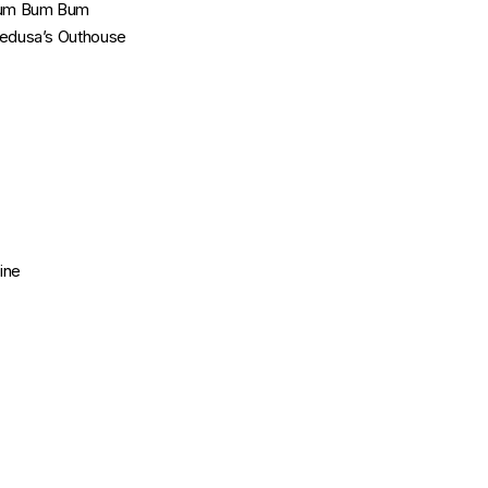
um Bum Bum
dusa’s Outhouse
ine