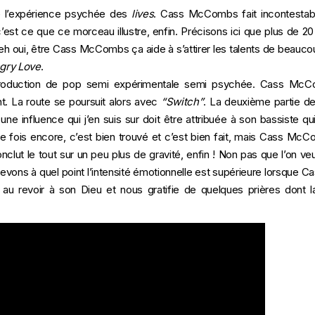
e l’expérience psychée des
lives
. Cass McCombs fait incontestabl
c’est ce que ce morceau illustre, enfin. Précisons ici que plus de 20
eh oui, être Cass McCombs ça aide à s’attirer les talents de beauco
gry Love
.
production de pop semi expérimentale semi psychée. Cass McC
t. La route se poursuit alors avec
“Switch”
. La deuxième partie d
une influence qui j’en suis sur doit être attribuée à son bassiste qu
Une fois encore, c’est bien trouvé et c’est bien fait, mais Cass McC
nclut le tout sur un peu plus de gravité, enfin ! Non pas que l’on veui
levons à quel point l’intensité émotionnelle est supérieure lorsque
t au revoir à son Dieu et nous gratifie de quelques prières dont la