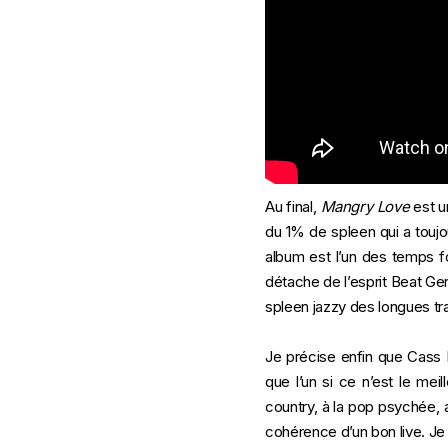
Au final,
Mangry Love
est u
du 1% de spleen qui a toujo
album est l’un des temps 
détache de l’esprit Beat Gen
spleen jazzy des longues tr
Je précise enfin que Cass 
que l’un si ce n’est le meil
country, à la pop psychée, 
cohérence d’un bon live. Je