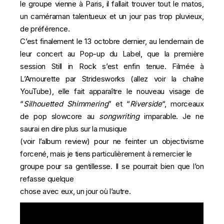
le groupe vienne à Paris, il fallait trouver tout le matos,
un caméraman talentueux et un jour pas trop pluvieux,
de préférence.
C’est finalement le 13 octobre dernier, au lendemain de
leur concert au Pop-up du Label, que la première
session Still in Rock s’est enfin tenue. Filmée à
L’Amourette par
Stridesworks
(allez voir la chaîne
YouTube), elle fait apparaître le nouveau visage de
“
Silhouetted Shimmering
” et “
Riverside
“, morceaux
de pop slowcore au
songwriting
imparable. Je ne
saurai en dire plus sur la musique
(voir l’
album review
) pour ne feinter un objectivisme
forcené, mais je tiens particulièrement à remercier le
groupe pour sa gentillesse. Il se pourrait bien que l’on
refasse quelque
chose avec eux, un jour où l’autre.