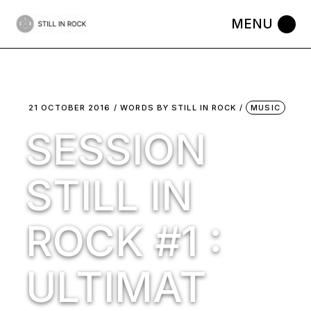
Skip
to
the
content
21 OCTOBER 2016
WORDS BY
STILL IN ROCK
MUSIC
SESSION
STILL IN
ROCK #1 :
ULTIMAT