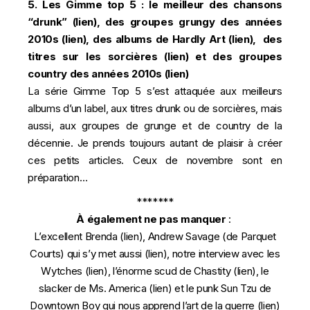
5. Les Gimme top 5 : le meilleur des chansons
“drunk” (
lien
), des groupes grungy des années
2010s (
lien
), des albums de Hardly Art (
lien
), des
titres sur les sorcières (
lien
) et des groupes
country des années 2010s (
lien
)
La série Gimme Top 5 s’est attaquée aux meilleurs
albums d’un label, aux titres drunk ou de sorcières, mais
aussi, aux groupes de grunge et de country de la
décennie. Je prends toujours autant de plaisir à créer
ces petits articles. Ceux de novembre sont en
préparation…
*******
À également ne pas manquer
:
L’excellent Brenda (
lien
), Andrew Savage (de Parquet
Courts) qui s’y met aussi (
lien
), notre interview avec les
Wytches (
lien
), l’énorme scud de Chastity (
lien
), le
slacker de Ms. America (
lien
) et le punk Sun Tzu de
Downtown Boy qui nous apprend l’art de la guerre (
lien
)