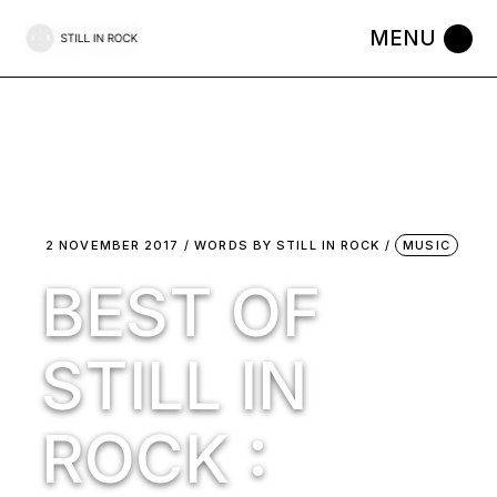
Skip
to
the
content
2 NOVEMBER 2017
WORDS BY
STILL IN ROCK
MUSIC
BEST OF
STILL IN
ROCK :