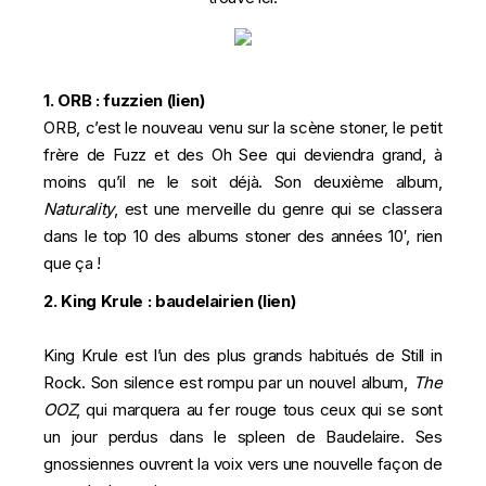
1. ORB : fuzzien (
lien
)
ORB, c’est le nouveau venu sur la scène stoner, le petit
frère de Fuzz et des Oh See qui deviendra grand, à
moins qu’il ne le soit déjà. Son deuxième album,
Naturality
, est une merveille du genre qui se classera
dans le top 10 des albums stoner des années 10′, rien
que ça !
2. King Krule : baudelairien (
lien
)
King Krule est l’un des plus grands habitués de Still in
Rock. Son silence est rompu par un nouvel album,
The
OOZ
, qui marquera au fer rouge tous ceux qui se sont
un jour perdus dans le spleen de Baudelaire. Ses
gnossiennes ouvrent la voix vers une nouvelle façon de