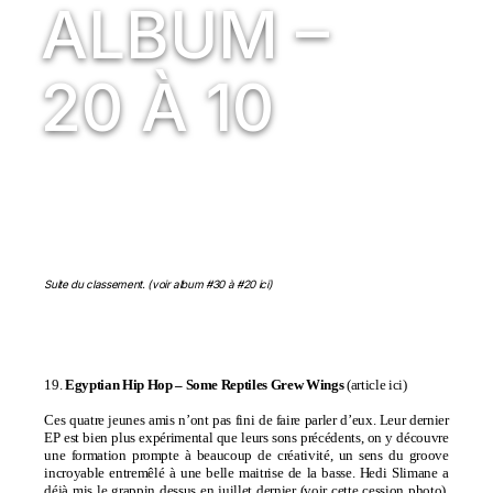
ALBUM –
20 À 10
Suite du classement. (
voir album #30 à #20 ici
)
19.
Egyptian Hip Hop –
Some Reptiles Grew Wings
(
article ici
)
Ces quatre jeunes amis n’ont pas fini de faire parler d’eux. Leur dernier
EP est bien plus expérimental que leurs sons précédents, on y découvre
une formation prompte à beaucoup de créativité, un sens du groove
incroyable entremêlé à une belle maitrise de la basse. Hedi Slimane a
déjà mis le grappin dessus en juillet dernier (
voir cette cession photo
),