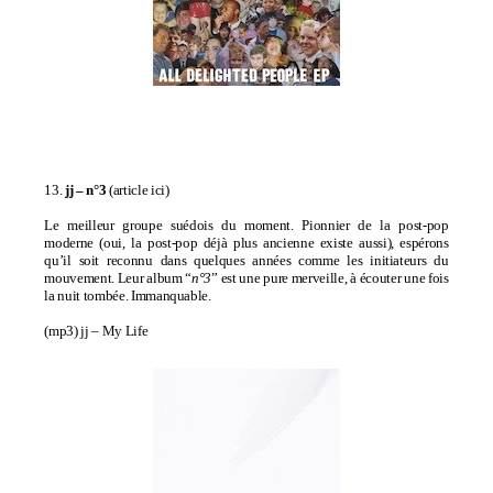
13.
jj – n°3
(
article ici
)
Le meilleur groupe suédois du moment. Pionnier de la post-pop
moderne (oui, la post-pop déjà plus ancienne existe aussi), espérons
qu’il soit reconnu dans quelques années comme les initiateurs du
mouvement. Leur album “
n°3
” est une pure merveille, à écouter une fois
la nuit tombée. Immanquable.
(mp3)
jj – My Life