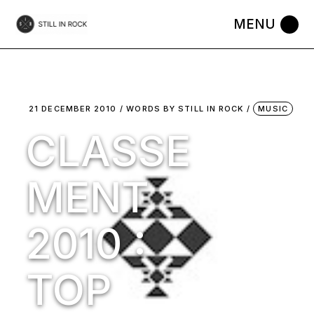
Skip
to
the
content
21 DECEMBER 2010
WORDS BY
STILL IN ROCK
MUSIC
CLASSE
MENT
2010 :
TOP