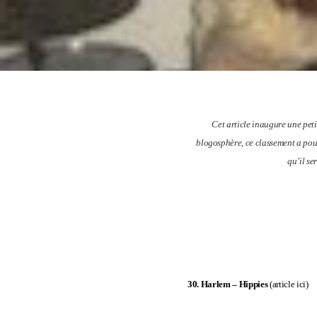
Cet article inaugure une peti
blogosphère, ce classement a pour 
qu’il s
30. Harlem –
Hippies
(
article ici
)