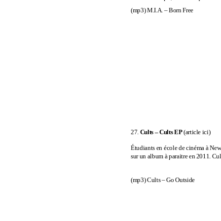
(mp3)
M.I.A. – Born Free
27.
Cults – Cults EP
(
article ici
)
Étudiants en école de cinéma à New Yo
sur un album à paraitre en 2011. Cult
(mp3)
Cults – Go Outside