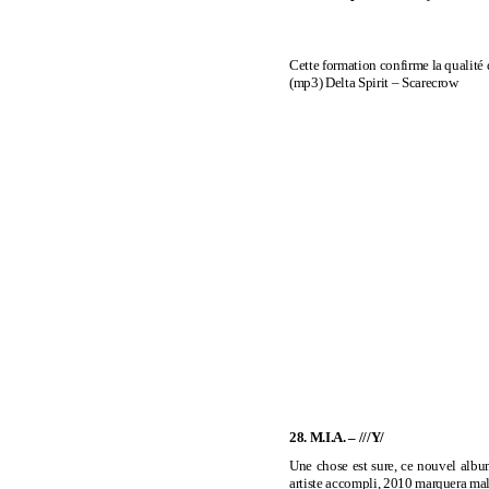
Cette formation confirme la qualité 
(mp3)
Delta Spirit – Scarecrow
28. M.I.A. – ///Y/
Une chose est sure, ce nouvel album 
artiste accompli, 2010 marquera mal