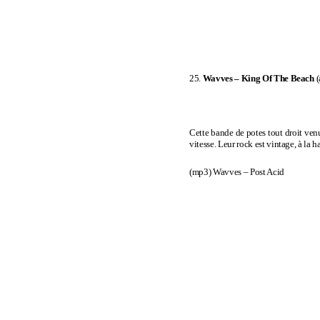
25.
Wavves –
King Of The Beach
(
Cette bande de potes tout droit ven
vitesse. Leur rock est vintage, à la h
(mp3)
Wavves – Post Acid