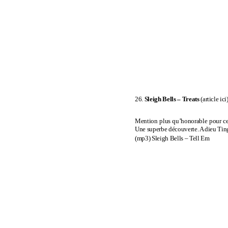
26.
Sleigh Bells –
Treats
(
article ici
Mention plus qu’honorable pour ce d
Une superbe découverte. A dieu Tin
(mp3)
Sleigh Bells – Tell Em