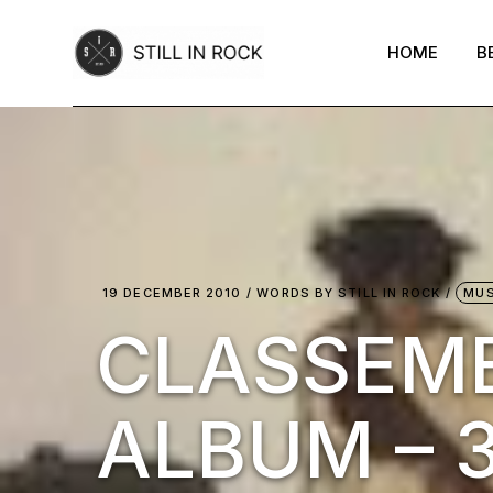
Skip
to
the
HOME
B
content
19 DECEMBER 2010
WORDS BY
STILL IN ROCK
MUS
CLASSEME
ALBUM – 3