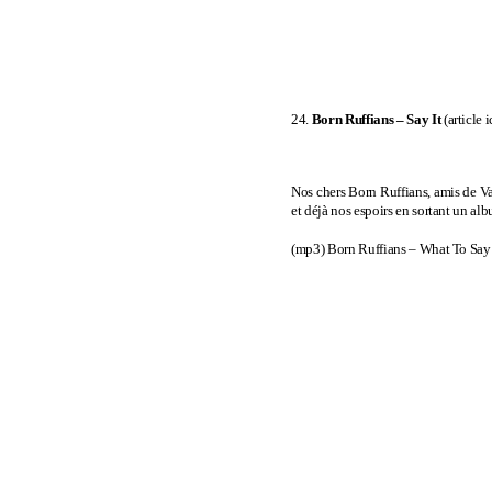
24.
Born Ruffians – Say It
(
article i
Nos chers Born Ruffians, amis de Va
et déjà nos espoirs en sortant un alb
(mp3)
Born Ruffians – What To Say