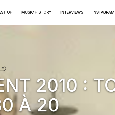
EST OF
MUSIC HISTORY
INTERVIEWS
INSTAGRAM
IC
NT 2010 : T
0 À 20