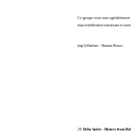
Ce groupe nous aura agréablement sur
mais terriblement entrainant et nost
(mp3)
Harlem – Human Bones
29.
Delta Spirit –
History from Be