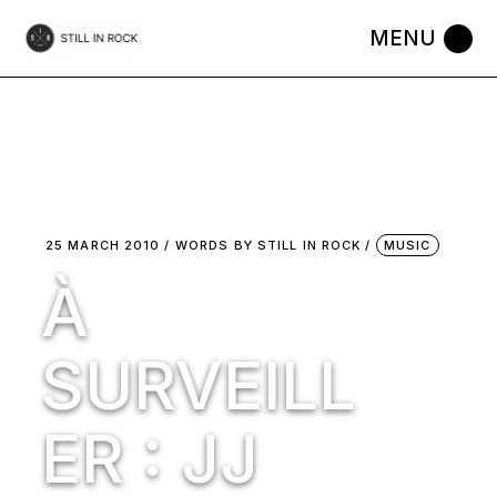
Skip
to
the
content
25 MARCH 2010
WORDS BY
STILL IN ROCK
MUSIC
À
SURVEILL
ER : JJ