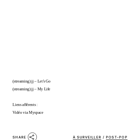
(streaming)
jj – Let’s Go
(streaming)
jj – My Life
Liens afférents :
Vidéo via Myspace
À SURVEILLER
/
POST-POP
SHARE