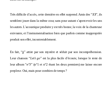
Très difficile d’accès, cette dernière en effet surprend. Amis des “
XX
“, ils
semblent jouer dans la même cour, sans pour autant s’apercevoir les uns
les autres. L’acoustique produite y est très bonne, la voix de la chanteuse
enivrante, et l’instrumentalisation bien que parfois comme inappropriée
produit son effet, incontestablement.
En fait, “jj” attire par son mystère et séduit par son incompréhension.
Leur chanson “
Let’s go
” est la plus facile d’écoute, lorsque le reste de
leur album “
n°3
” (n°1 et n°2 étant les deux premiers) me laisse encore
perplexe. Oui, mais pour combien de temps ?