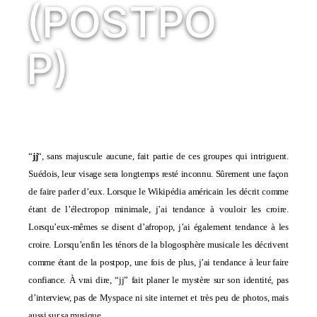
(POSTPO
P)
“
jj
“, sans majuscule aucune, fait partie de ces groupes qui intriguent.
Suédois, leur visage sera longtemps resté inconnu. Sûrement une façon
de faire parler d’eux. Lorsque le Wikipédia américain les décrit comme
étant de l’électropop minimale, j’ai tendance à vouloir les croire.
Lorsqu’eux-mêmes se disent d’afropop, j’ai également tendance à les
croire. Lorsqu’enfin les ténors de la blogosphère musicale les décrivent
comme étant de la postpop, une fois de plus, j’ai tendance à leur faire
confiance. À vrai dire, “jj” fait planer le mystère sur son identité, pas
d’interview, pas de Myspace ni site internet et très peu de photos, mais
aussi sur sa musique.