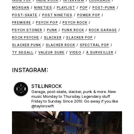
MORGAN
NINETIES
PLAYLIST
POP
POST-PUNK
POST-SKATE
POST NINETIES
POWER POP
PREMIERE
PSYCH POP
PSYCH ROCK
PSYCH STONER
PUNK
PUNK ROCK
ROCK GARAGE
ROCK PSYCHE
SLACKER
SLACKER POP
SLACKER PUNK
SLACKER ROCK
SPECTRAL POP
TY SEGALL
VALEUR SURE
VIDEO
À SURVEILLER
INSTAGRAM:
STILLINROCK
Garage, post-skate, slacker, punk & more. New
music Monday to Thursday. Legendary stuff
Friday to Sunday. Since 2010. Go away if you like
@taylorswift