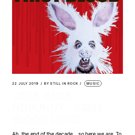
22 JULY 2019
BY
STILL IN ROCK
MUSIC
LOOK BACK:
NOBUNNY ‎- FIRST
BLOOD (2010)
Ah, the end of the decade… so here we are. To