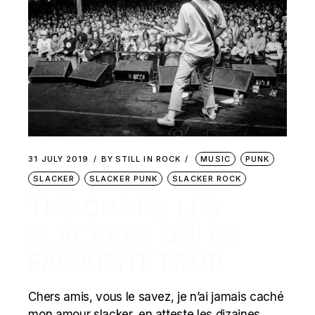
31 JULY 2019
BY
STILL IN ROCK
MUSIC
PUNK
SLACKER
SLACKER PUNK
SLACKER ROCK
THE CHATS, LES
SLACKERS QUI EN
FAISAIENT TROP
Chers amis, vous le savez, je n’ai jamais caché
mon amour slacker, en atteste les dizaines