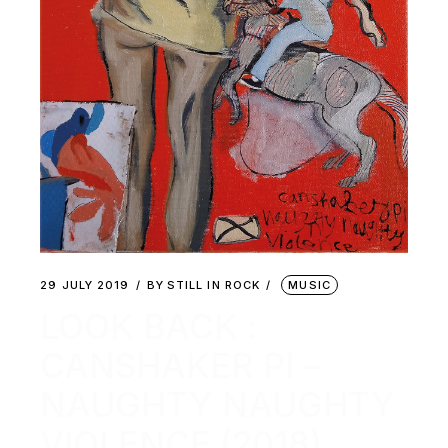
29 JULY 2019
BY
STILL IN ROCK
MUSIC
LOOK BACK :
CANSHAKER PI –
NAUGHTY NAUGHTY
VIOLENCE (2018)