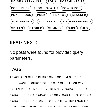
NOISE
PLAYLIST
POP
POST-NINETIES
POST-PUNK
POST-SKATE
POWER POP
PSYCH ROCK
PUNK
REDNECK
SLACKER
SLACKER POP
SLACKER PUNK
SLACKER ROCK
SPLEEN
STONER
SUMMER
SURF
UFO
READ NEXT:
No posts were found for provided query
parameters.
TAGS
ANACHRONIQUE
BEDROOM POP
BEST OF
BLUE WAVE
CHRONIQUE
CONCERT REVIEW
DREAM POP
ENGLISH
FRENCH
GARAGE POP
GARAGE PUNK
GARAGE ROCK
GARAGE STONER
GARAGE SURF
GIMME TOP 5
HOWLINBANANA
INDIE POP
INDIE ROCK
INTERVIEW
LOOKBACK