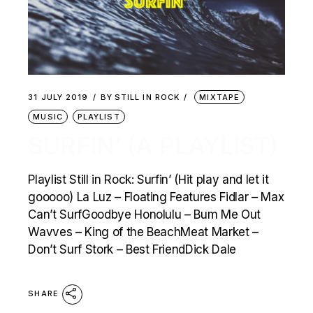
31 JULY 2019
BY
STILL IN ROCK
MIXTAPE
MUSIC
PLAYLIST
SURFIN’ (A PLAYLIST)
Playlist Still in Rock: Surfin’ (Hit play and let it
gooooo) La Luz – Floating Features Fidlar – Max
Can’t SurfGoodbye Honolulu – Bum Me Out
Wavves – King of the BeachMeat Market –
Don’t Surf Stork – Best FriendDick Dale
SHARE