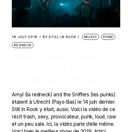
19 JULY 2019
BY
STILL IN ROCK
MUSIC
PUNK
REDNECK
VIDEO: AMYL AND
THE SNIFFERS
(UTRECHT, 2019)
Amyl (la redneck) and the Sniffers (les punks)
étaient à Utrecht (Pays-Bas) le 14 juin dernier.
Still in Rock y était, aussi. Voici la vidéo de ce
récit trash, sexy, provocateur, punk, loud, raw
et un peu sale. Ici, la vidéo parle d’elle même.
Voici bien le meilleur show de 2019. Articl