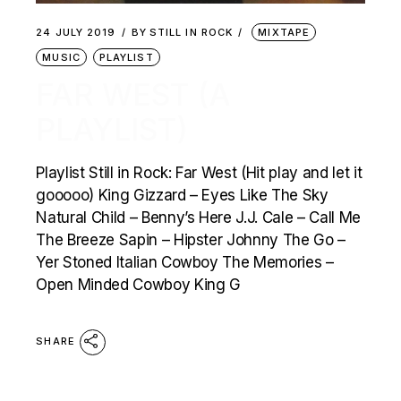
24 JULY 2019
BY
STILL IN ROCK
MIXTAPE
MUSIC
PLAYLIST
FAR WEST (A
PLAYLIST)
Playlist Still in Rock: Far West (Hit play and let it
gooooo) King Gizzard – Eyes Like The Sky
Natural Child – Benny’s Here J.J. Cale – Call Me
The Breeze Sapin – Hipster Johnny The Go –
Yer Stoned Italian Cowboy The Memories –
Open Minded Cowboy King G
SHARE