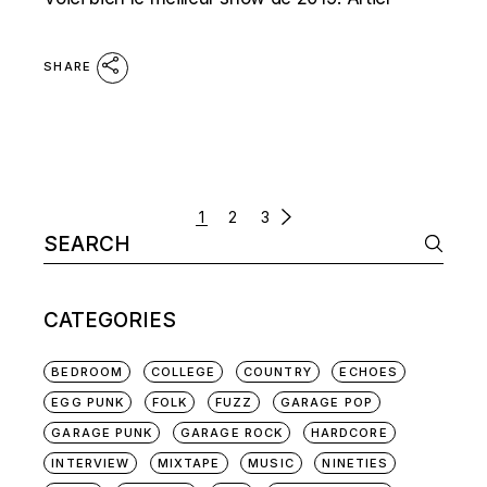
SHARE
POSTS
1
2
3
Search
NAVIGATION
for:
CATEGORIES
BEDROOM
COLLEGE
COUNTRY
ECHOES
EGG PUNK
FOLK
FUZZ
GARAGE POP
GARAGE PUNK
GARAGE ROCK
HARDCORE
INTERVIEW
MIXTAPE
MUSIC
NINETIES