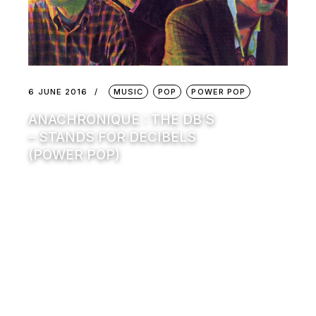
6 JUNE 2016
MUSIC
POP
POWER POP
ANACHRONIQUE : THE DB’S
– STANDS FOR DECIBELS
(POWER POP)