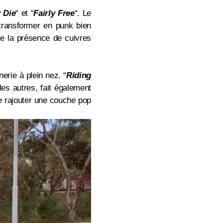
 Die
“
et
“
Fairly Free
“
. Le
transformer en punk bien
que la présence de cuivres
nerie à plein nez.
“
Riding
 les autres, fait également
de rajouter une couche pop
.