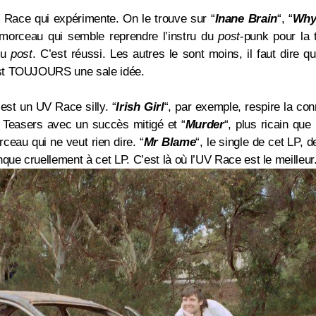
V Race qui expérimente. On le trouve sur
“
Inane Brain
“
,
“
Why
 morceau qui semble reprendre l’instru du
post
-punk pour la 
du
post
. C’est réussi. Les autres le sont moins, il faut dire 
st TOUJOURS une sale idée.
c’est un UV Race silly.
“
Irish Girl
“, par exemple, respire la con
y Teasers avec un succès mitigé et
“
Murder
“, plus ricain que
orceau qui ne veut rien dire.
“
Mr Blame
“, le single de cet LP, 
que cruellement à cet LP. C’est là où l’UV Race est le meilleur