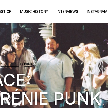
EST OF
MUSIC HISTORY
INTERVIEWS
INSTAGRAM
POST-PUNK
PUNK
ACE:
RÉNIE PUNK