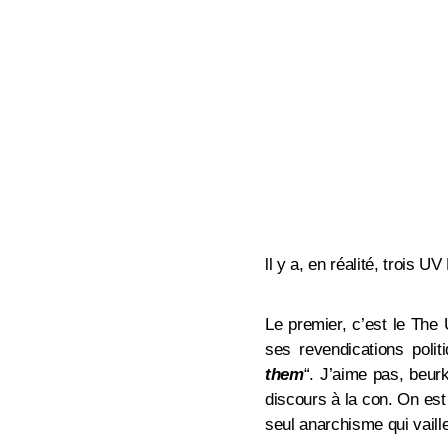
ll y a, en réalité, trois U
Le premier, c’est le The
ses revendications poli
them
“
.
J’aime pas, beurk.
discours à la con. On es
seul anarchisme qui vaille