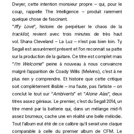
Dwyer, cette intention monsieur propre – qui, pour le
coup, rappelle The Intelligence – produit rarement
quelque chose de fascinant.
“
Iffy Love
“, histoire de perpétuer le chaos de la
tracklist
, revient avec trois minutes de très haut
vol. Shana Cleveland – La Luz – n’est pas bien loin. Ty
Segall est assurément présent et l’on reconnait sa patte
sur la production de la guitare. Ce titre est complet mais
“
I’m Welcome
” peine à nouveau à nous convaincre
malgré l’apparition de Coady Willis (Melvins), c’est à ne
plus rien y comprendre. Et histoire que cette critique
soit complètement illisible – ma faute, pas l’artiste – on
conclut le tout sur “
Ambiverts
” et “
Alone Alas
“, deux
titres assez géniaux. Le premier, c’est du Segall 2014, un
titre mené par la batterie qui, dans un mélange mid-fi
assez brumeux, cache une en réalité une belle mélodie.
Tout l’album eut été de ce calibre qu’il serait une claque
comparable à celle du premier album de CFM. Le