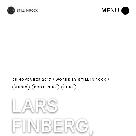
Skip
to
the
content
28 NOVEMBER 2017
WORDS BY
STILL IN ROCK
MUSIC
POST-PUNK
PUNK
LARS
FINBERG,