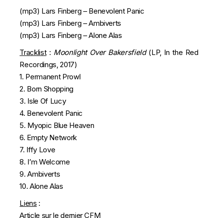
(mp3)
Lars Finberg – Benevolent Panic
(mp3)
Lars Finberg – Ambiverts
(mp3)
Lars Finberg – Alone Alas
Tracklist
:
Moonlight Over Bakersfield
(LP, In the Red
Recordings, 2017)
1. Permanent Prowl
2. Born Shopping
3. Isle Of Lucy
4. Benevolent Panic
5. Myopic Blue Heaven
6. Empty Network
7. Iffy Love
8. I’m Welcome
9. Ambiverts
10. Alone Alas
Liens
:
Article sur le dernier CFM