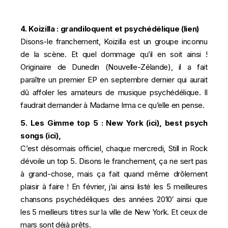
4.
Koizilla : grandiloquent et psychédélique
(
lien
)
Disons-le franchement, Koizilla est un groupe inconnu
de la scène. Et quel dommage qu’il en soit ainsi !
Originaire de Dunedin (Nouvelle-Zélande), il a fait
paraître un premier EP en septembre dernier qui aurait
dû affoler les amateurs de musique psychédélique. Il
faudrait demander à Madame Irma ce qu’elle en pense.
5. Les Gimme top 5 : New York (
ici
), best psych
songs (
ici
),
C’est désormais officiel, chaque mercredi, Still in Rock
dévoile un top 5. Disons le franchement, ça ne sert pas
à grand-chose, mais ça fait quand même drôlement
plaisir à faire ! En février, j’ai ainsi listé les 5 meilleures
chansons psychédéliques des années 2010′ ainsi que
les 5 meilleurs titres sur la ville de New York. Et ceux de
mars sont déjà prêts.