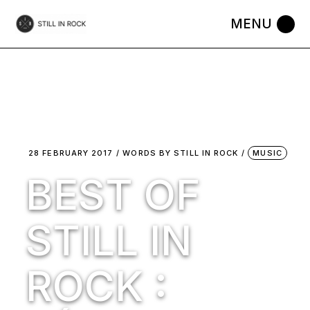
Skip
to
the
content
28 FEBRUARY 2017
WORDS BY
STILL IN ROCK
MUSIC
BEST OF
STILL IN
ROCK :