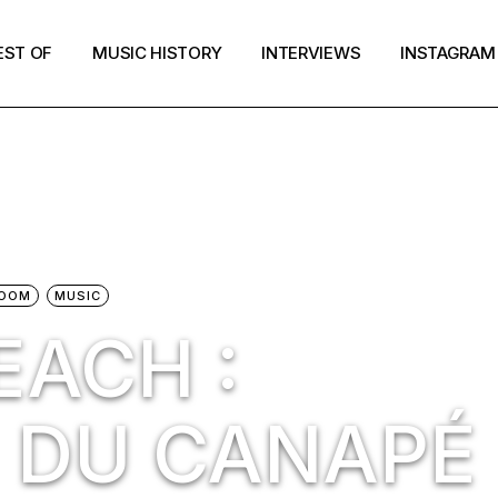
EST OF
MUSIC HISTORY
INTERVIEWS
INSTAGRAM
OOM
MUSIC
EACH :
 DU CANAPÉ