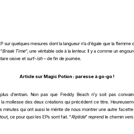
l’EP sur quelques mesures dont la langueur n’a d’égale que la flemme d
 “
Break Time
“, une véritable ode à la lenteur. Il y a comme un engo
are oisive et surf-
ish
– de fin de journée.
Article sur Magic Potion : paresse à go-go !
plus d’entrain. Non pas que Freddy Beach n’y soit pas convai
à la mollesse des deux créations qui précédent ce titre. Heureuseme
 minutes qui ont aussi le mérite de nous montrer une autre facette
out, ce pour quoi les EPs sont fait. “
Riptide
” reprend le chemin vers 