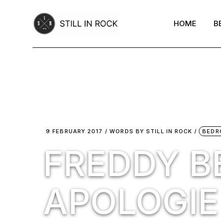
Skip
to
the
HOME
B
content
9 FEBRUARY 2017
WORDS BY
STILL IN ROCK
BEDR
FREDDY B
APOLOGIE