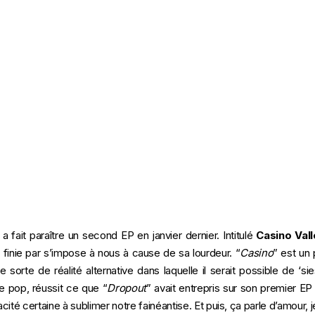
 fait paraître un second EP en janvier dernier. Intitulé
Casino Val
i finie par s’impose à nous à cause de sa lourdeur. “
Casino
” est un
sorte de réalité alternative dans laquelle il serait possible de ‘si
le pop, réussit ce que “
Dropout
” avait entrepris sur son premier EP
ité certaine à sublimer notre fainéantise. Et puis, ça parle d’amour, j