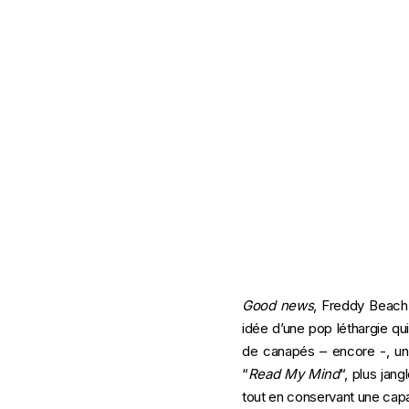
Good news
, Freddy Beach a
idée d’une pop léthargie qu
de canapés – encore -, une 
“
Read My Mind
“, plus jang
tout en conservant une capac