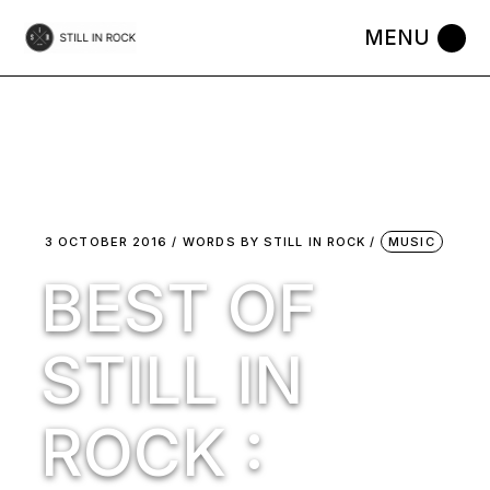
Skip
to
the
content
3 OCTOBER 2016
WORDS BY
STILL IN ROCK
MUSIC
BEST OF
STILL IN
ROCK :