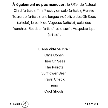
À également ne pas manquer
: le
killer
de Natural
Child (
article
), Tim Presley en solo (
article
), Frankie
Teardrop (
article
), une longue vidéo live des Oh Sees
(
article
), le punk de Vaguess (
article
), celui des
frenchies Escobar (
article
) et le surf d’Acapulco Lips
(
article
).
Liens vidéos live
:
Chris Cohen
Thee Oh Sees
The Parrots
Sunflower Bean
Travel Check
Yung
Cool Ghouls
BEST OF
SHARE