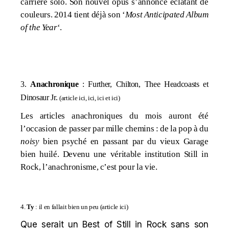
carrière solo. Son nouvel opus s’annonce éclatant de
couleurs. 2014 tient déjà son
‘
Most Anticipated Album
of the Year
‘.
3.
Anachronique
: Further, Chilton, Thee Headcoasts et
Dinosaur Jr.
(
article ici
,
ici
,
ici
et
ici
)
Les articles anachroniques du mois auront été
l’occasion de passer par mille chemins : de la pop à du
noisy
bien psyché en passant par du vieux Garage
bien huilé. Devenu une véritable institution Still in
Rock, l’anachronisme, c’est pour la vie.
4.
Ty
: il en fallait bien un peu (
article ici
)
Que serait un Best of Still in Rock sans son