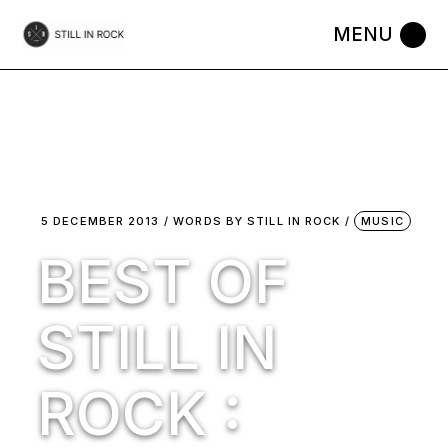
Skip
to
the
content
5 DECEMBER 2013
WORDS BY
STILL IN ROCK
MUSIC
BEST OF
STILL IN
ROCK :