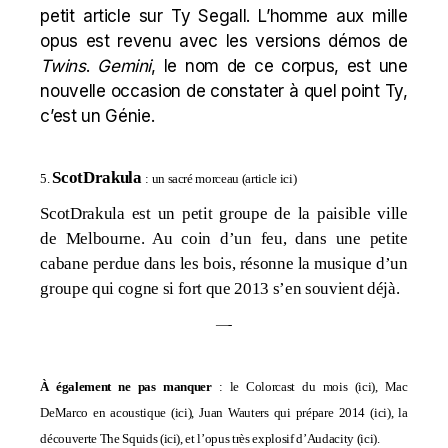
petit article sur Ty Segall. L’homme aux mille
opus est revenu avec les versions démos de
Twins
.
Gemini
, le nom de ce corpus, est une
nouvelle occasion de constater à quel point Ty,
c’est un Génie.
ScotDrakula
5.
: un sacré morceau (
article ici
)
ScotDrakula est un petit groupe de la paisible ville
de Melbourne. Au coin d’un feu, dans une petite
cabane perdue dans les bois, résonne la musique d’un
groupe qui cogne si fort que 2013 s’en souvient déjà.
—-
À également ne pas manquer
: le Colorcast du mois (
ici
), Mac
DeMarco en acoustique (
ici
), Juan Wauters qui prépare 2014 (
ici
), la
découverte The Squids (
ici
), et l’opus très explosif d’Audacity (
ici
).