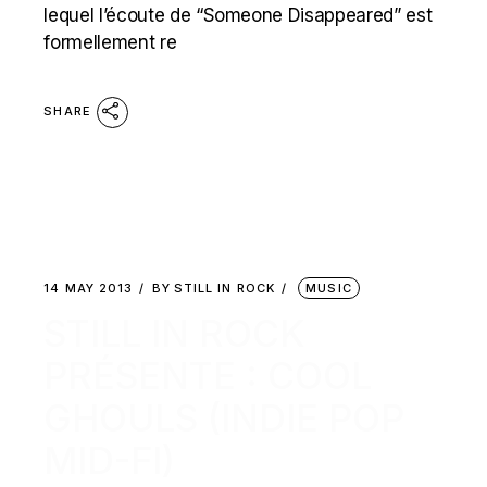
lequel l’écoute de “Someone Disappeared” est
formellement re
SHARE
14 MAY 2013
BY
STILL IN ROCK
MUSIC
STILL IN ROCK
PRÉSENTE : COOL
GHOULS (INDIE POP
MID-FI)