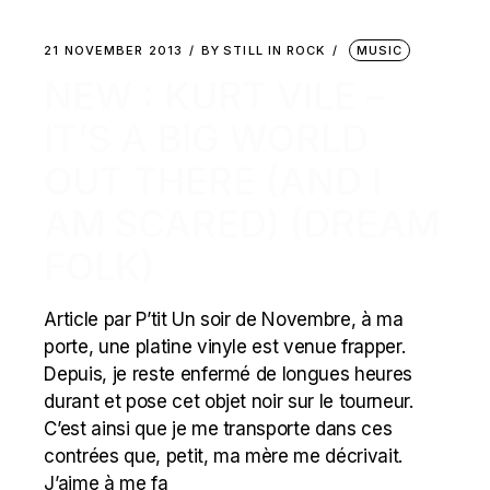
21 NOVEMBER 2013
BY
STILL IN ROCK
MUSIC
NEW : KURT VILE –
IT’S A BIG WORLD
OUT THERE (AND I
AM SCARED) (DREAM
FOLK)
Article par P’tit Un soir de Novembre, à ma
porte, une platine vinyle est venue frapper.
Depuis, je reste enfermé de longues heures
durant et pose cet objet noir sur le tourneur.
C’est ainsi que je me transporte dans ces
contrées que, petit, ma mère me décrivait.
J’aime à me fa