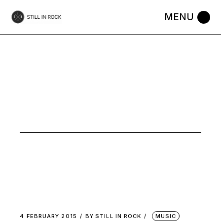
Skip
to
the
content
P’TIT TAG
4 FEBRUARY 2015
BY
STILL IN ROCK
MUSIC