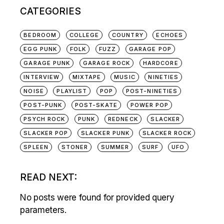
CATEGORIES
BEDROOM
COLLEGE
COUNTRY
ECHOES
EGG PUNK
FOLK
FUZZ
GARAGE POP
GARAGE PUNK
GARAGE ROCK
HARDCORE
INTERVIEW
MIXTAPE
MUSIC
NINETIES
NOISE
PLAYLIST
POP
POST-NINETIES
POST-PUNK
POST-SKATE
POWER POP
PSYCH ROCK
PUNK
REDNECK
SLACKER
SLACKER POP
SLACKER PUNK
SLACKER ROCK
SPLEEN
STONER
SUMMER
SURF
UFO
READ NEXT:
No posts were found for provided query
parameters.