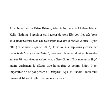
Articulé autour de Brian Brissart, Alex Auby, Jeremy Lindemulder et
Kelly Nothing, Bigcolour est l’auteur de trois EPs dont les très bons
Your Body Doesn’t Like The Decisions Your Brain Makes
Volume 1 (juin
2011) et Volume 2 (juillet 2012). Je ne saurais trop vous y conseiller
l’écoute de “
Lampshade Talker
“, morceau très aérien dont le phrasé des
années 70 nous évoque ce bon
vieux Gary Glitter. “
Somnambulist Bop
”
mérite également le détour, titre homogène et coloré. Enfin, il est
impossible de ne pas penser à “
Designer Hugs
” et “Nodes”, morceaux
incontestablement rythmés et supra-efficaces.