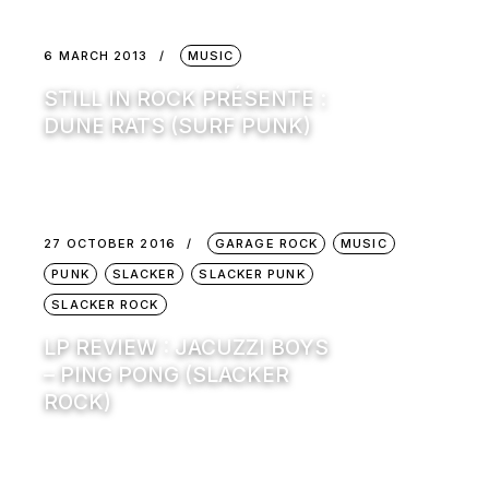
6 MARCH 2013
MUSIC
STILL IN ROCK PRÉSENTE :
DUNE RATS (SURF PUNK)
27 OCTOBER 2016
GARAGE ROCK
MUSIC
PUNK
SLACKER
SLACKER PUNK
SLACKER ROCK
LP REVIEW : JACUZZI BOYS
– PING PONG (SLACKER
ROCK)