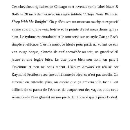
Ces chevelus originaires de Chicago sont revenus sur le label
Notes &
Bolts
le 20 mars dernier avec un single intitulé “
I Hope None Wants To
Sleep With Me Tonight
“. On y découvre un morceau
catchy
et expressif
animé autour d’une voix
lo-fi
avec la pointe d’effet mégaphone qui va
bien. Le rythme est entraînant et le tout servi sur un style Garage Rock
simple et efficace. C’est la musique idéale pour partir au volant de son
van rouge brique, planche de surf accrochée au toit, un grand soleil
jaune et une légère brise. Le titre porte bien son nom, on part à
l’aventure et rien ne nous retient. L’album
artwork
est réalisé par
Raymond Pettibon avec une dominante de bleu, ce n’est pas anodin. On
aimerait en entendre plus, on espère que ça arrivera vite tant il est
difficile de se passer de l’écume, du craquement des vagues et de cette
sensation de l’eau glissant sur nos pieds. Et du crabe qui te pince l’orteil.