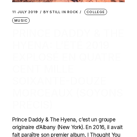
11 JULY 2019
BY
STILL IN ROCK
COLLEGE
MUSIC
PRINCE DADDY & THE
HYENA: L’ÉTÉ 2019
EXPLOSÉ EN QUATRE
CENT MILLE
SOIXANTE-DOUZE
MORCEAUX (SOYONS
PRÉCIS)
Prince Daddy & The Hyena, c’est un groupe
originaire d’Albany (New York). En 2016, il avait
fait paraître son premier album, I Thought You