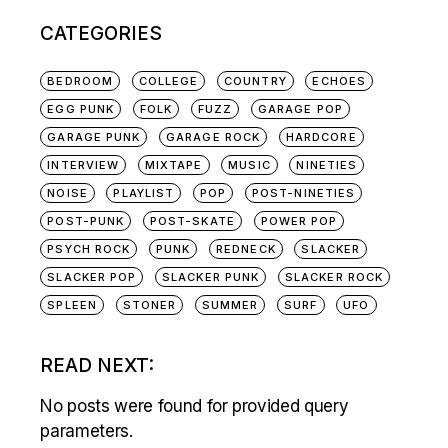
CATEGORIES
BEDROOM
COLLEGE
COUNTRY
ECHOES
EGG PUNK
FOLK
FUZZ
GARAGE POP
GARAGE PUNK
GARAGE ROCK
HARDCORE
INTERVIEW
MIXTAPE
MUSIC
NINETIES
NOISE
PLAYLIST
POP
POST-NINETIES
POST-PUNK
POST-SKATE
POWER POP
PSYCH ROCK
PUNK
REDNECK
SLACKER
SLACKER POP
SLACKER PUNK
SLACKER ROCK
SPLEEN
STONER
SUMMER
SURF
UFO
READ NEXT:
No posts were found for provided query
parameters.