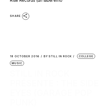
Rise Records (un label emo
SHARE
18 OCTOBER 2016
BY
STILL IN ROCK
COLLEGE
MUSIC
STILL IN ROCK
PRÉSENTE : THE SIDE
EYES (GARAGE POP
PUNK)