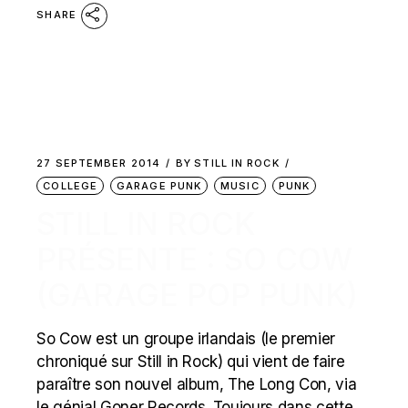
SHARE
27 SEPTEMBER 2014
BY
STILL IN ROCK
COLLEGE
GARAGE PUNK
MUSIC
PUNK
STILL IN ROCK
PRÉSENTE : SO COW
(GARAGE POP PUNK)
So Cow est un groupe irlandais (le premier
chroniqué sur Still in Rock) qui vient de faire
paraître son nouvel album, The Long Con, via
le génial Goner Records. Toujours dans cette