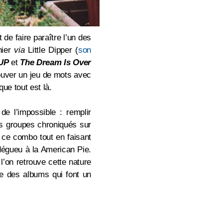
 de faire paraître l’un des
rnier
via
Little Dipper (
son
UP
et
The Dream Is Over
 trouver un jeu de mots avec
ue tout est là.
de l’impossible : remplir
es groupes chroniqués sur
t ce combo tout en faisant
dégueu à la American Pie.
 l’on retrouve cette nature
ie des albums qui font un