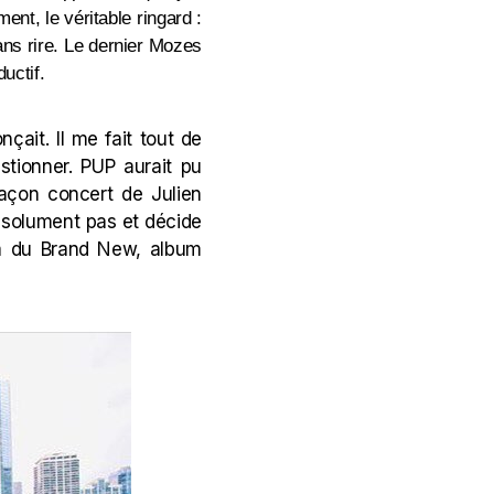
ent, le véritable ringard :
ns rire. Le dernier Mozes
ductif.
nçait. Il me fait tout de
estionner. PUP aurait pu
façon concert de Julien
 absolument pas et décide
r à du Brand New, album