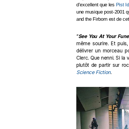
d’excellent que les
Pist I
une musique post-2001 qu
and the Firborn est de c
“
See You At Your Fune
même sourire. Et puis,
délivrer un morceau po
Clerc. Que nenni. Si la 
plutôt de partir sur r
Science Fiction
.