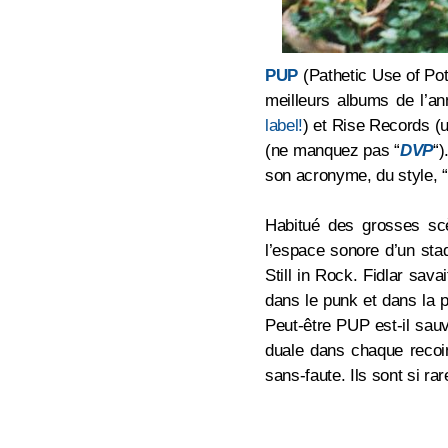
PUP
(Pathetic Use of Pote
meilleurs albums de l’an
label!
) et Rise Records (un
(ne manquez pas “
DVP
“)
son acronyme, du style, “
Habitué des grosses scèn
l’espace sonore d’un sta
Still in Rock. Fidlar sav
dans le punk et dans la 
Peut-être PUP est-il sauvé
duale dans chaque reco
sans-faute. Ils sont si rar