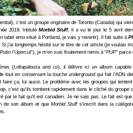
ntial), c’est un groupe originaire de Toronto (Canada) qui vient
née 2019. Intitulé
Morbid Stuff
, il a vu le jour le 5 avril de
 label emo situé à Portland, je vais y revenir). Il fait suite à
P
. Si j’ai longtemps hésité sur le titre de cet article (je voulais
Putin l’Upercut”), je m’en suis finalement remis à “PUP” parce q
es (Lollapalooza and co), il délivre ici un album capable 
de tout en conservant la touche underground qui fait l’ADN d
ait faire ça, lui aussi. Le problème avec les groupes qui tenten
pop, c’est qu’ils tombent rapidement dans le cliché du groupe 
 par le fait qu’il est canadien. Je ne sais pas. Le fait est que
in de son album et que
Morbid Stuff
s’inscrit
dans la catégor
es.