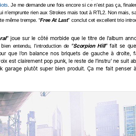
diots
. Je me demande une fois encore si ce n’est pas ça, finalem
i n’emprunte rien aux Strokes mais tout à RTL2. Non mais, sa
ette même trempe.
“
Free At Last
” conclut cet excellent trio intro
ral
” joue sur le côté morbide que le titre de l’album anno
 b
“
Scorpion Hill
” fait se qu
ien entendu, l’introduction de
ur que l’on balance nos briquets de gauche à droite, 
voix est clairement pop punk, le reste de l’instru’ ne suit
ock garage plutôt super bien produit. Ça me fait pense