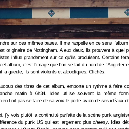
endre sur ces mêmes bases. Il me rappelle en ce sens l’albu
st originaire de
Nottingham. A eux deux, ils prouvent à quel p
tistes influe grandement sur ce qu’ils produisent. Certains fe
 cet album, c
‘est l’image que l’on se fait du nord de l’Angleter
 la gueule, ils sont violents et alcooliques. Clichés.
coup des titres de cet album, emporte un rythme à faire cou
nche matin à 6h34. Idles utilise souvent la même formul
n’en finit pas se faire de sa voix le porte-avion de ses idéaux 
i, j’y vois plutôt la continuité parfaite de la scène punk anglai
 différence du punk US qui est largement plus
cheesy
. Idles dét