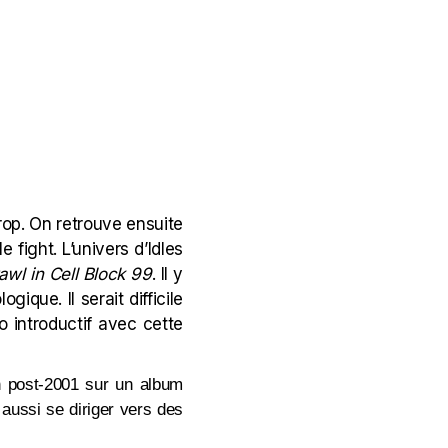
trop. On retrouve ensuite
le fight. L’univers d’Idles
awl in Cell Block 99
. Il y
ique. Il serait difficile
io introductif avec cette
on post-2001 sur un album
t aussi se diriger vers des