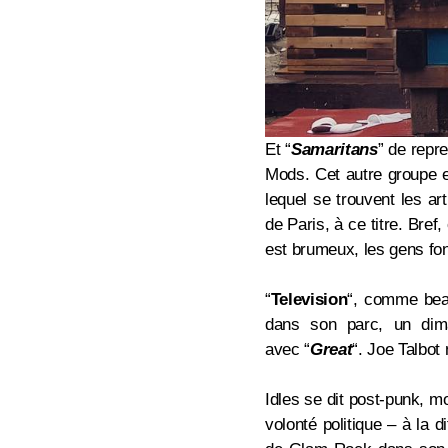
Et “
Samaritans
” de repr
Mods. Cet autre groupe e
lequel se trouvent les ar
de Paris, à ce titre. Bref,
est brumeux, les gens font
“
Television
“, comme beau
dans son parc, un dima
avec
“
Great
“.
Joe Talbot 
Idles se dit post-punk, mo
volonté politique – à la