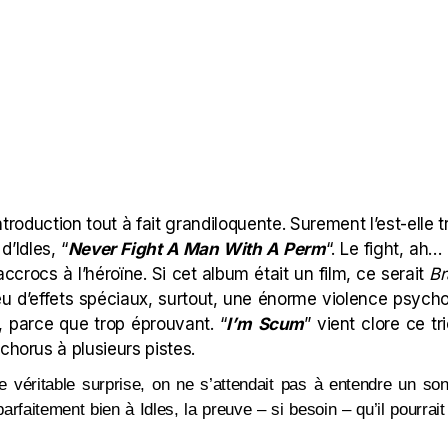
introduction tout à fait grandiloquente. Surement l’est-elle 
d’Idles, “
Never Fight A Man With A Perm
“. Le fight, ah… 
accrocs à l’héroïne. Si cet album était un film, ce serait
Br
 d’effets spéciaux, surtout, une énorme violence psycholog
, parce que trop éprouvant. “
I’m
Scum
” vient clore ce tr
 chorus à plusieurs pistes.
e véritable surprise, on ne s’attendait pas à entendre un s
parfaitement bien à Idles, la preuve – si besoin – qu’il pourrai