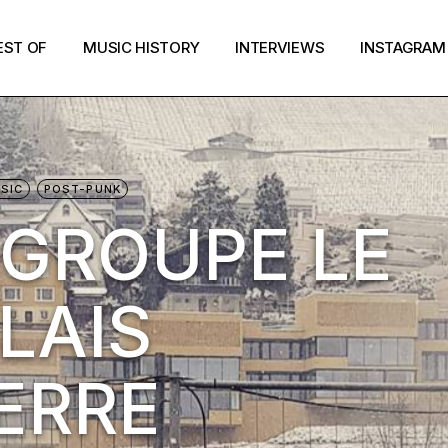
EST OF
MUSIC HISTORY
INTERVIEWS
INSTAGRAM
SIC
POST-PUNK
E GROUPE LE
LAIS
ERRE