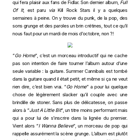
qui fera plaisir aux fans de Fidlar. Son dernier album,
Full
Of It
, est paru
via
Kill Rock Stars il y a quelques
semaines à peine. On y trouve du punk, de la pop, des
sons grunge et des paroles un brin crétines, tout ce qu’il
nous faut pour un mardi de mois d’octobre, non ?!
“
Go Home
“, c’est un morceau introductif qui ne cache
pas son intention de faire tourner l’album autour d’une
seule variable : la guitare. Summer Cannibals est tombé
dans la guitare quand il était petit, et même si ça ne veut
rien dire, c’est bien vrai. “
Go Home
” a pour lui quelque
chose de légèrement slacker qu’il couple avec une
brindille de stoner. Sans plus de délicatesse, on passe
alors à “
Just A Little Bit
“, un titre moins performant mais
qui a pour lui de s’inscrire dans la lignée du premier.
Vient alors “
I Wanna Believe
“, un morceau de pop qui
rappelle assurément la scène grunge. L’album est plutôt