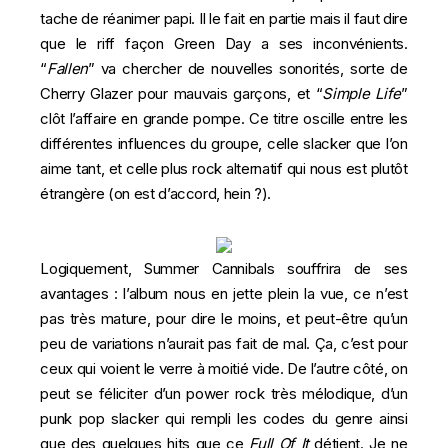
tache de réanimer papi. Il le fait en partie mais il faut dire
que le riff façon Green Day a ses inconvénients.
“
Fallen
” va chercher de nouvelles sonorités, sorte de
Cherry Glazer pour mauvais garçons, et “
Simple
Life
”
clôt l’affaire en grande pompe. Ce titre oscille entre les
différentes influences du groupe, celle slacker que l’on
aime tant, et celle plus rock alternatif qui nous est plutôt
étrangère (on est d’accord, hein ?).
Logiquement, Summer Cannibals souffrira de ses
avantages : l’album nous en jette plein la vue, ce n’est
pas très mature, pour dire le moins, et peut-être qu’un
peu de variations n’aurait pas fait de mal. Ça, c’est pour
ceux qui voient le verre à moitié vide. De l’autre côté, on
peut se féliciter d’un power rock très mélodique, d’un
punk pop slacker qui rempli les codes du genre ainsi
que des quelques hits que ce
Full Of It
détient. Je ne