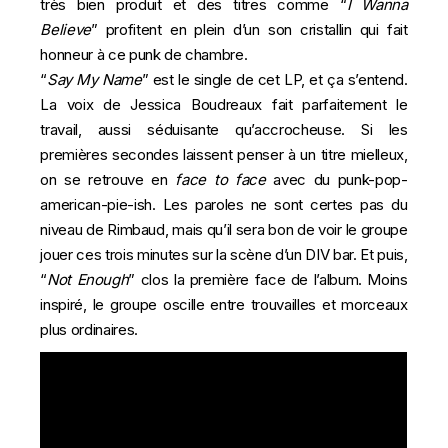
très bien produit et des titres comme “
I Wanna
Believe
” profitent en plein d’un son cristallin qui fait
honneur à ce punk de chambre.
“
Say My Name
” est le single de cet LP, et ça s’entend.
La voix de Jessica Boudreaux fait parfaitement le
travail, aussi séduisante qu’accrocheuse. Si les
premières secondes laissent penser à un titre mielleux,
on se retrouve en
face to face
avec du punk-pop-
american-pie-ish. Les paroles ne sont certes pas du
niveau de Rimbaud, mais qu’il sera bon de voir le groupe
jouer ces trois minutes sur la scène d’un DIV bar. Et puis,
“
Not
Enough
” clos la première face de l’album. Moins
inspiré, le groupe oscille entre trouvailles et morceaux
plus ordinaires.