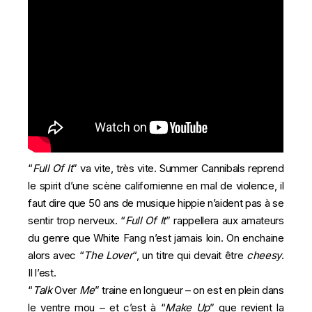
“
Full
Of
It
” va vite, très vite. Summer Cannibals reprend
le spirit d’une scène californienne en mal de violence, il
faut dire que 50 ans de musique hippie n’aident pas à se
sentir trop nerveux. “
Full Of It
” rappellera aux amateurs
du genre que White Fang n’est jamais loin. On enchaine
alors avec “
The
Lover
“, un titre qui devait être
cheesy
.
Il l’est.
“
Talk
Over
Me
” traine en longueur – on est en plein dans
le ventre mou – et c’est à “
Make
Up
” que revient la