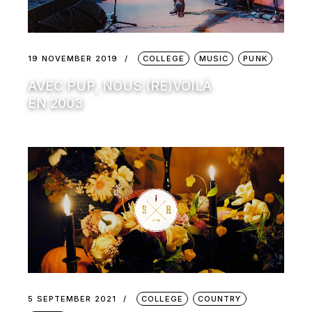
19 NOVEMBER 2019
COLLEGE
MUSIC
PUNK
AVEC PUP, NOUS (RE)VOILÀ
EN 2003
5 SEPTEMBER 2021
COLLEGE
COUNTRY