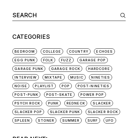
Search
for:
CATEGORIES
BEDROOM
COLLEGE
COUNTRY
ECHOES
EGG PUNK
FOLK
FUZZ
GARAGE POP
GARAGE PUNK
GARAGE ROCK
HARDCORE
INTERVIEW
MIXTAPE
MUSIC
NINETIES
NOISE
PLAYLIST
POP
POST-NINETIES
POST-PUNK
POST-SKATE
POWER POP
PSYCH ROCK
PUNK
REDNECK
SLACKER
SLACKER POP
SLACKER PUNK
SLACKER ROCK
SPLEEN
STONER
SUMMER
SURF
UFO