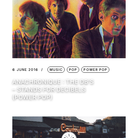
6 JUNE 2016
MUSIC
POP
POWER POP
ANACHRONIQUE : THE DB’S
– STANDS FOR DECIBELS
(POWER POP)