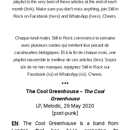
playlist to the very best of these articles at the end of each
month (
link
). Make sure you don’t miss anything, join Still in
Rock on Facebook (
here
) and WhatsApp (
here
). Cheers.
Chaque lundi matin, Still in Rock commence la semaine
avec plusieurs sorties qui méritent leur pesant de
cacahouètes biologiques. Et à la fin de chaque mois, une
playlist rassemble le meilleur de ces articles (
lien
). Soyez
sûr de ne rien manquer, rejoigniez Still in Rock sur
Facebook (
ici
) et WhatsApp (
ici
). Cheers.
***
The Cool Greenhouse –
The Cool
Greenhouse
LP, Melodic, 29 May 2020
[post-punk]
EN
: The Cool Greenhouse is a band from