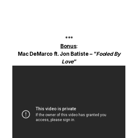
***
Bonus
:
Mac DeMarco ft. Jon Batiste – “
Fooled By
Love
“