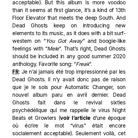
acceptable). But this album is more voodoo
than it seems at first glance, it’s a kind of 13th
Floor Elevator that meets the deep South. And
Dead Ghosts keep on introducing new
elements to its music, as it does with a bit surf-
western on “
You Got Away
” and boogie-like
feelings with “
Mele
“. That’s right, Dead Ghosts
should be included in any good summer 2020
anthology. Favorite song: “
Freak
“.
FR
: Je n’ai jamais été trop impressionné par les
Dead Ghosts. Il n’y avait donc pas de raison
que je le sois pour Automatic Changer, son
nouvel album paru en avril dernier. Dead
Ghosts fait dans le revival sixties
psychédélique qui me rappelle le virus Night
Beats et Growlers (
voir l’article
d’une époque
où écrire le mot “virus” était encore
socialement acceptable). Seulement voilà, cet