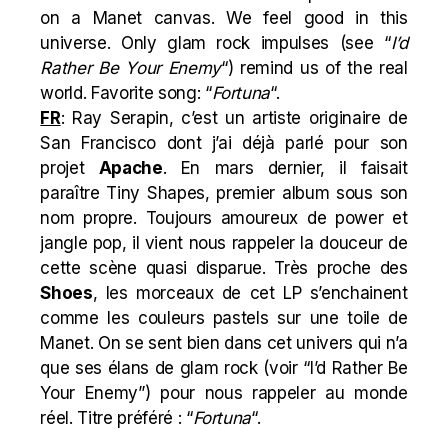
on a Manet canvas. We feel good in this
universe. Only glam rock impulses (see “
I’d
Rather Be Your Enemy
“) remind us of the real
world. Favorite song: “
Fortuna
“.
FR
: Ray Serapin, c’est un artiste originaire de
San Francisco dont j’ai déjà parlé pour son
projet
Apache
. En mars dernier, il faisait
paraître Tiny Shapes, premier album sous son
nom propre. Toujours amoureux de power et
jangle pop, il vient nous rappeler la douceur de
cette scène quasi disparue. Très proche des
Shoes
, les morceaux de cet LP s’enchainent
comme les couleurs pastels sur une toile de
Manet. On se sent bien dans cet univers qui n’a
que ses élans de glam rock (voir “I’d Rather Be
Your Enemy”) pour nous rappeler au monde
réel. Titre préféré : “
Fortuna
“.