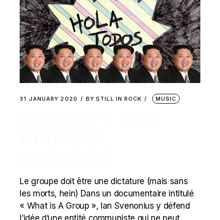
31 JANUARY 2020
BY
STILL IN ROCK
MUSIC
LE GROUPE DOIT
ÊTRE UNE
DICTATURE
Le groupe doit être une dictature (mais sans
les morts, hein) Dans un documentaire intitulé
« What is A Group », Ian Svenonius y défend
l’idée d’une entité communiste qui ne peut