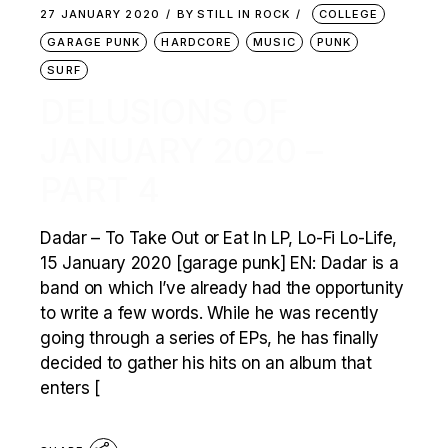
27 JANUARY 2020
BY
STILL IN ROCK
COLLEGE
GARAGE PUNK
HARDCORE
MUSIC
PUNK
SURF
DELUSIONS OF
JANUARY 2020 –
PART 4
Dadar – To Take Out or Eat In LP, Lo-Fi Lo-Life,
15 January 2020 [garage punk] EN: Dadar is a
band on which I’ve already had the opportunity
to write a few words. While he was recently
going through a series of EPs, he has finally
decided to gather his hits on an album that
enters [