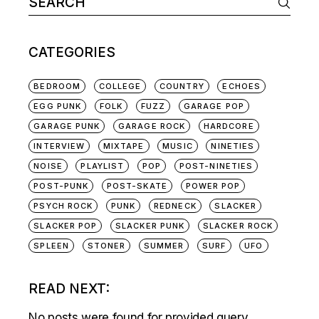
for:
CATEGORIES
BEDROOM
COLLEGE
COUNTRY
ECHOES
EGG PUNK
FOLK
FUZZ
GARAGE POP
GARAGE PUNK
GARAGE ROCK
HARDCORE
INTERVIEW
MIXTAPE
MUSIC
NINETIES
NOISE
PLAYLIST
POP
POST-NINETIES
POST-PUNK
POST-SKATE
POWER POP
PSYCH ROCK
PUNK
REDNECK
SLACKER
SLACKER POP
SLACKER PUNK
SLACKER ROCK
SPLEEN
STONER
SUMMER
SURF
UFO
READ NEXT:
No posts were found for provided query