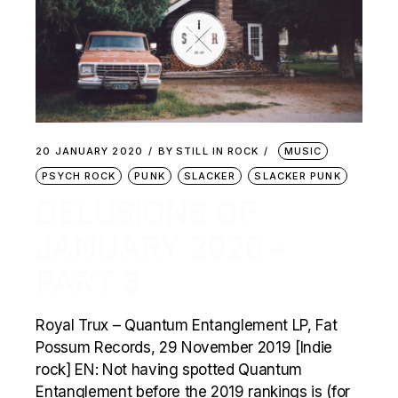
20 JANUARY 2020
BY
STILL IN ROCK
MUSIC
PSYCH ROCK
PUNK
SLACKER
SLACKER PUNK
DELUSIONS OF
JANUARY 2020 –
PART 3
Royal Trux – Quantum Entanglement LP, Fat
Possum Records, 29 November 2019 [Indie
rock] EN: Not having spotted Quantum
Entanglement before the 2019 rankings is (for