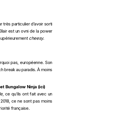
très particulier d’avoir sorti
lair est un ovni de la power
e supérieurement
cheesy
.
urquoi pas, européenne. Son
ach break au paradis. À moins
 et Bungalow Ninja (
ici
)
le
, ce qu’ils ont fait avec un
s 2018, ce ne sont pas moins
orité française.