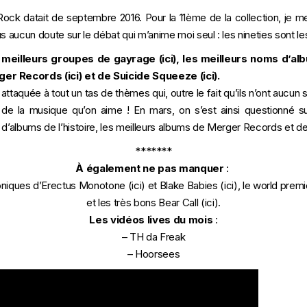
n Rock datait de septembre 2016. Pour la 11ème de la collection, je 
s aucun doute sur le débat qui m’anime moi seul : les nineties sont l
 meilleurs groupes de gayrage (
ici
), les meilleurs noms d’alb
ger Records (
ici
) et de Suicide Squeeze (
ici
).
ttaquée à tout un tas de thèmes qui, outre le fait qu’ils n’ont aucun
ne de la musique qu’on aime ! En mars, on s’est ainsi questionné s
 d’albums de l’histoire, les meilleurs albums de Merger Records et d
*******
À également ne pas manquer
:
oniques d’Erectus Monotone (
ici
) et Blake Babies (i
c
i), le world prem
et les très bons Bear Call (
ici
).
Les vidéos lives du mois
:
–
TH da Freak
–
Hoorsees