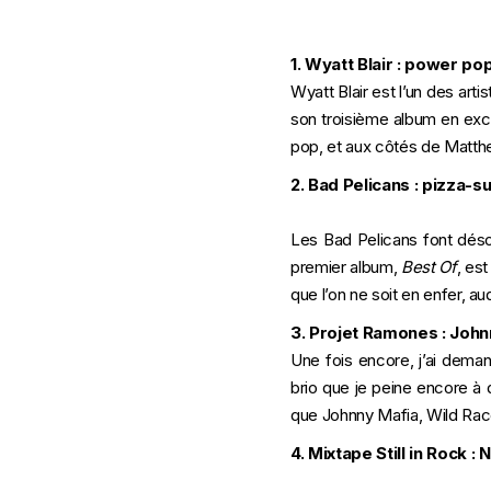
1. Wyatt Blair : power po
Wyatt Blair est l’un des arti
son troisième album en excl
pop, et aux côtés de Matthe
2.
Bad Pelicans : pizza-su
Les Bad Pelicans font déso
premier album,
Best Of
, es
que l’on ne soit en enfer, au
3. Projet Ramones : John
Une fois encore, j’ai dema
brio que je peine encore à 
que Johnny Mafia, Wild Racc
4. Mixtape Still in Rock : N