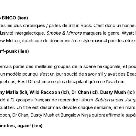
p BINGO (
lien
)
stes les plus chroniqués / parlés de Still in Rock. C’est donc un honneur 
usivité intergalactique.
Smoke & Mirrors
marquera le genre. Wyatt B
w Melton, il participe de donner vie à ce style musical pour les êtr
rf-punk (
lien
)
rmais partie des meilleurs groupes de la scène hexagonale, et po
t un modèle pour qui s’est un jour soucié de savoir s’il y avait des Be
quel cas, Best Of est encore plus décapitant qu’on ne l’avait cru.
ny Mafia (
ici
), Wild Raccoon (
ici
), Dr Chan (
ici
), Dusty Mush (
ici
)
ndé à 12 groupes français de reprendre l’album
Subterranean Jung
qualifier. Un titre est désormais dévoilé chaque semaine, et en mar
oon, Dr Chan, Dusty Mush et Bungalow Ninja qui ont affirmé la supéri
ineties, again! (
lien
)