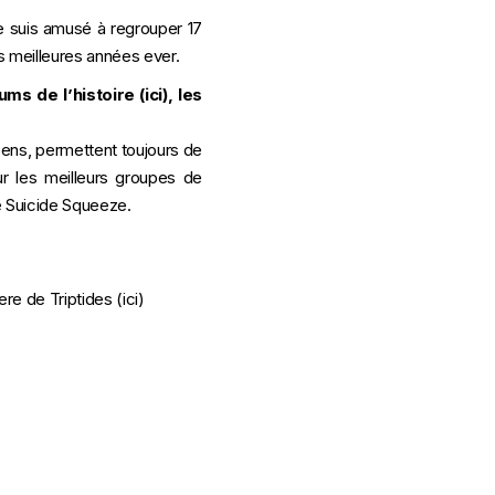
me suis amusé à regrouper 17
es meilleures années ever.
ums de l’histoire (
ici
), les
 sens, permettent toujours de
ur les meilleurs groupes de
e Suicide Squeeze.
iere de Triptides (
ici
)