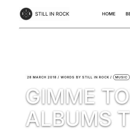
Skip
to
the
HOME
B
content
28 MARCH 2018
WORDS BY
STILL IN ROCK
MUSIC
GIMME TOP
ALBUMS T