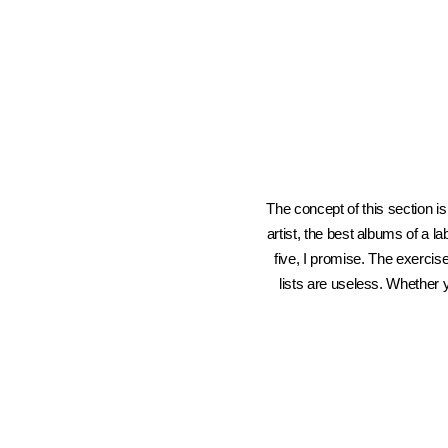
The concept of this section is
artist, the best albums of a 
five, I promise. The exercise 
lists are useless. Whether yo