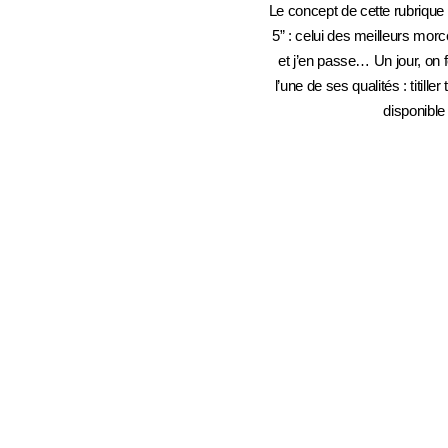
Le concept de cette rubrique 
5” : celui des meilleurs morc
et j’en passe… Un jour, on 
l’une de ses qualités : titill
disponible