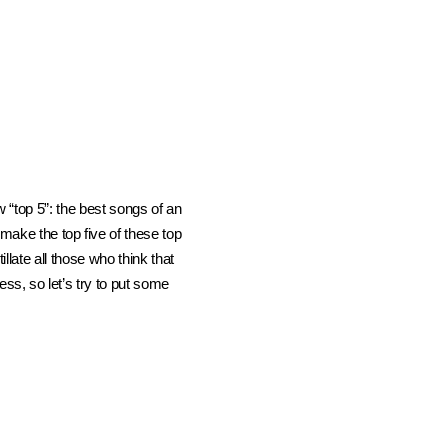
w “top 5”: the best songs of an
make the top five of these top
illate all those who think that
less, so let’s try to put some