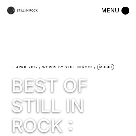
Skip
to
the
content
3 APRIL 2017
WORDS BY
STILL IN ROCK
MUSIC
BEST OF
STILL IN
ROCK :