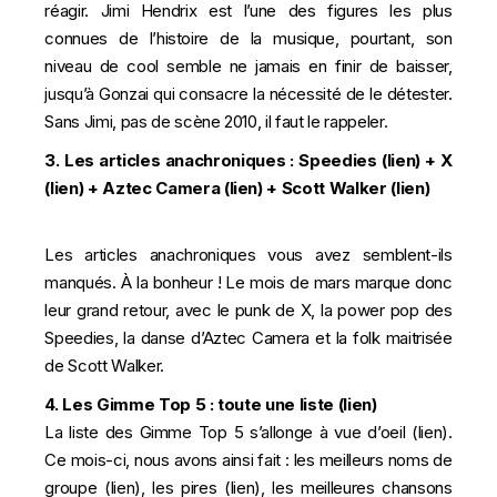
réagir. Jimi Hendrix est l’une des figures les plus
connues de l’histoire de la musique, pourtant, son
niveau de cool semble ne jamais en finir de baisser,
jusqu’à Gonzai qui consacre la nécessité de le détester.
Sans Jimi, pas de scène 2010, il faut le rappeler.
3. Les articles anachroniques : Speedies (
lien
) + X
(
lien
) + Aztec Camera (
lien
) + Scott Walker (
lien
)
Les articles anachroniques vous avez semblent-ils
manqués. À la bonheur ! Le mois de mars marque donc
leur grand retour, avec le punk de X, la power pop des
Speedies, la danse d’Aztec Camera et la folk maitrisée
de Scott Walker.
4. Les Gimme Top 5 : toute une liste (
lien
)
La liste des Gimme Top 5 s’allonge à vue d’oeil (
lien
).
Ce mois-ci, nous avons ainsi fait : les meilleurs noms de
groupe (
lien
), les pires (
lien
), les meilleures chansons