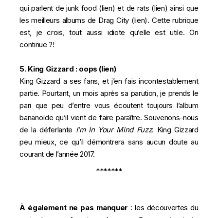
qui parlent de junk food (
lien
) et de rats (
lien
) ainsi que
les meilleurs albums de Drag City (
lien
). Cette rubrique
est, je crois, tout aussi idiote qu’elle est utile. On
continue ?!
5. King Gizzard : oops (
lien
)
King Gizzard a ses fans, et j’en fais incontestablement
partie. Pourtant, un mois après sa parution, je prends le
pari que peu d’entre vous écoutent toujours l’album
bananoïde qu’il vient de faire paraître. Souvenons-nous
de la déferlante
I’m In Your Mind Fuzz
. King Gizzard
peu mieux, ce qu’il démontrera sans aucun doute au
courant de l’année 2017.
*******
À également ne pas manquer
: les découvertes du