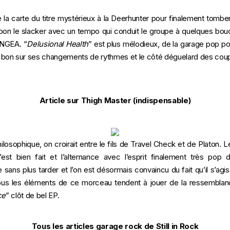
e la carte du titre mystérieux à la Deerhunter pour finalement tomb
t bon le slacker avec un tempo qui conduit le groupe à quelques bou
ANGEA. “
Delusional Health
” est plus mélodieux, de la garage pop po
 bon sur ses changements de rythmes et le côté déguelard des coupl
Article sur Thigh Master (indispensable)
ilosophique, on croirait entre le fils de
Travel Check
et de Platon. L
’est bien fait et l’alternance avec l’esprit finalement très pop
sans plus tarder et l’on est désormais convaincu du fait qu’il s’agiss
ous les éléments de ce morceau tendent à jouer de la ressembla
ce
” clôt de bel EP.
Tous les articles garage rock de Still in Rock