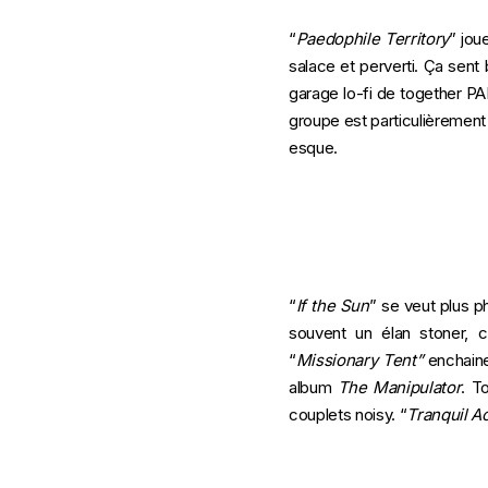
“
Paedophile Territory
” jou
salace et perverti. Ça sen
garage lo-fi de together P
groupe est particulièrement
esque.
“
If the Sun
” se veut plus ph
souvent un élan stoner, c
“
Missionary Tent”
enchaine 
album
The Manipulator
. T
couplets noisy. “
Tranquil A