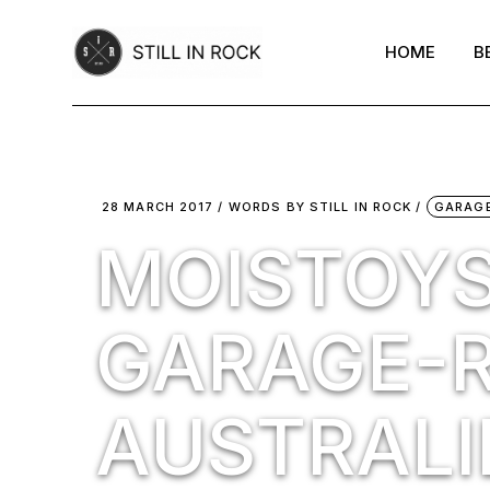
Skip
to
the
HOME
B
content
28 MARCH 2017
WORDS BY
STILL IN ROCK
GARAG
MOISTOYS
GARAGE-
AUSTRALI