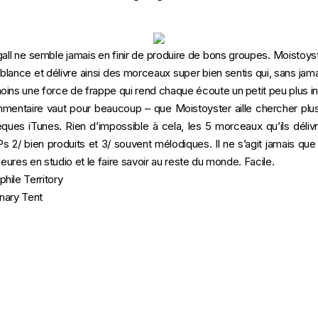
l ne semble jamais en finir de produire de bons groupes. Moistoyst
lance et délivre ainsi des morceaux super bien sentis qui, sans jama
ins une force de frappe qui rend chaque écoute un petit peu plus infa
mmentaire vaut pour beaucoup – que Moistoyster aille chercher plus 
ues iTunes. Rien d’impossible à cela, les 5 morceaux qu’ils délivre
 2/ bien produits et 3/ souvent mélodiques. Il ne s’agit jamais qu
heures en studio et le faire savoir au reste du monde. Facile.
hile Territory
nary Tent