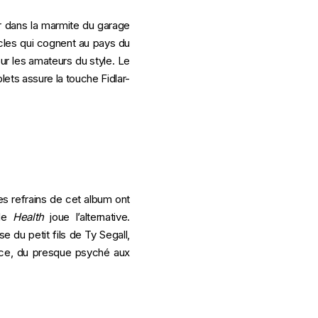
er dans la marmite du garage
cles qui cognent au pays du
ur les amateurs du style. Le
ets assure la touche Fidlar-
es refrains de cet album ont
 de
Health
joue l’alternative.
e du petit fils de Ty Segall,
nce, du presque psyché aux