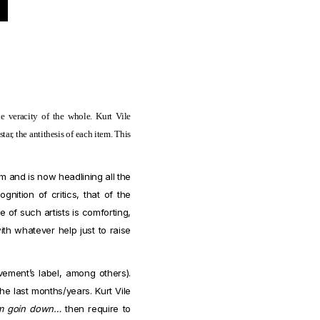
he veracity of the whole. Kurt Vile
tar, the antithesis of each item. This
m and is now headlining all the
nition of critics, that of the
 of such artists is comforting,
ith whatever help just to raise
ement’s label, among others).
he last months/years. Kurt Vile
i’m goin down…
then require to