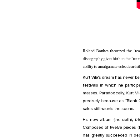
Roland Barthes theorized the “real
discography gives birth to the “unrea
ability to amalgamate eclectic artist
Kurt Vile’s dream has never be
festivals in which he partici
masses. Paradoxically, Kurt Vi
precisely because as “Blank Ge
sales still haunts the scene.
His new album (the sixth),
b’l
Composed of twelve pieces (for
has greatly succeeded in depth