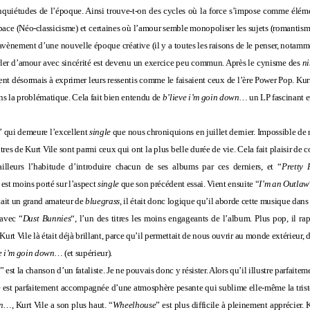
s inquiétudes de l’époque. Ainsi trouve-t-on des cycles où la force s’impose comme élémen
pace (Néo-classicisme) et certaines où l’amour semble monopoliser les sujets (romantisme)
’avènement d’une nouvelle époque créative (il y a toutes les raisons de le penser, notammen
rler d’amour avec sincérité est devenu un exercice peu commun. Après le cynisme des
ni
ent désormais à exprimer leurs ressentis comme le faisaient ceux de l’ère
Power Pop
. Kur
ns la problématique. Cela fait bien entendu de
b’lieve i’m goin down…
un LP fascinant 
” qui demeure l’excellent
single
que nous chroniquions en juillet dernier. Impossible de ne
tres de Kurt Vile sont parmi ceux qui ont la plus belle durée de vie. Cela fait plaisir de c
ailleurs l’habitude d’introduire chacun de ses albums par ces derniers, et “
Pretty 
…
est moins porté sur l’aspect
single
que son précédent essai. Vient ensuite “
I’m an Outlaw
tait un grand amateur de
bluegrass
, il était donc logique qu’il aborde cette musique dans
 avec “
Dust Bunnies
“, l’un des titres les moins engageants de l’album. Plus pop, il ra
Kurt Vile là était déjà brillant, parce qu’il permettait de nous ouvrir au monde extérieur
ve i’m goin down…
(et supérieur).
” est la chanson d’un fataliste. Je ne pouvais donc y résister. Alors qu’il illustre parfaite
 est parfaitement accompagnée d’une atmosphère pesante qui sublime elle-même la triste
wn…
, Kurt Vile a son plus haut. “
Wheelhouse
” est plus difficile à pleinement apprécier. 