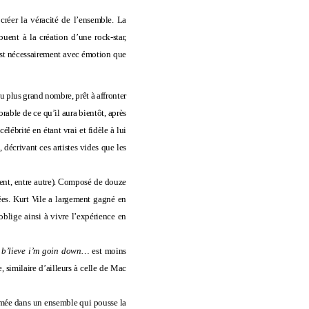
 créer la véracité de l’ensemble. La
buent à la création d’une rock-star,
’est nécessairement avec émotion que
du plus grand nombre, prêt à affronter
orable de ce qu’il aura bientôt, après
lébrité en étant vrai et fidèle à lui
 décrivant ces artistes vides que les
ent
, entre autre). Composé de douze
ées. Kurt Vile a largement gagné en
blige ainsi à vivre l’expérience en
.
b’lieve i’m goin down…
est moins
 similaire d’ailleurs à celle de Mac
rmée dans un ensemble qui pousse la