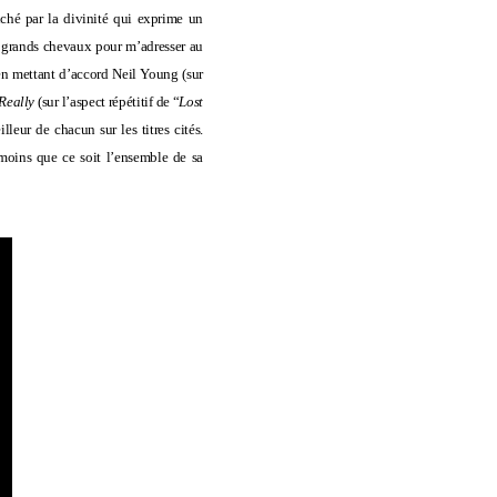
uché par la divinité qui exprime un
s grands chevaux pour m’adresser au
 en mettant d’accord Neil Young (sur
Really
(sur l’aspect répétitif de “
Lost
lleur de chacun sur les titres cités.
 moins que ce soit l’ensemble de sa