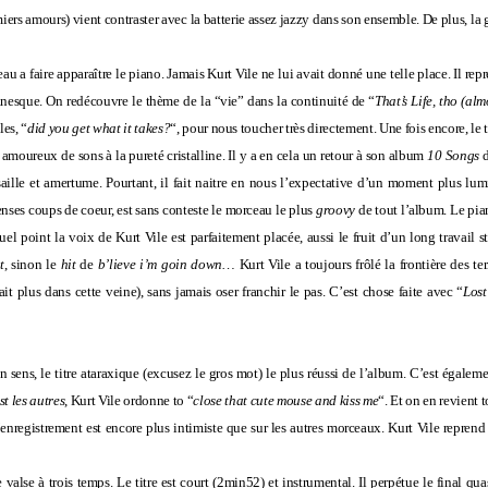
miers amours) vient contraster avec la batterie assez jazzy dans son ensemble. De plus, la 
au a faire apparaître le piano. Jamais Kurt Vile ne lui avait donné une telle place. Il rep
nesque. On redécouvre le thème de la “vie” dans la continuité de “
That’s Life, tho (alm
les, “
did you get what it takes?
“, pour nous toucher très directement. Une fois encore, le 
 amoureux de sons à la pureté cristalline. Il y a en cela un retour à son album
10 Songs
isaille et amertume. Pourtant, il fait naitre en nous l’expectative d’un moment plus lum
enses coups de coeur, est sans conteste le morceau le plus
groovy
de tout l’album. Le pia
el point la voix de Kurt Vile est parfaitement placée, aussi le fruit d’un long travail s
t
, sinon le
hit
de
b’lieve i’m goin down…
Kurt Vile a toujours frôlé la frontière des t
ait plus dans cette veine), sans jamais oser franchir le pas. C’est chose faite avec “
Lost
mon sens, le titre ataraxique (excusez le gros mot) le plus réussi de l’album. C’est égalem
st les autres
, Kurt Vile ordonne to “
close that cute mouse and kiss me
“. Et on en revient t
’enregistrement est encore plus intimiste que sur les autres morceaux. Kurt Vile reprend
e valse à trois temps. Le titre est court (2min52) et instrumental. Il perpétue le final q