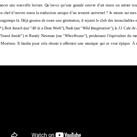
ancer une nouvelle lecture. Qu’est-ce qu’une grande oeuvre d’art sinon un artiste to
n chef d’oeuvre sinon la traduction unique d’un ressenti universel ? Je monte sur me
 longtemps là. Déjà gourou de toute une génération, il rejoint le club des intouchables
)
“),
Bert Jansch
(sur “
All in a Daze Work
“), Nash (sur “
Wild Imagination
“), le
J.J. Cale
de
“
Stand Inside
“) et
Randy Newman
(sur “
Wheelhouse
“), produisant l’équivalent du mei
 Morrison
. Il faudra pour cela réussir à affronter une musique qui se veut épique. À