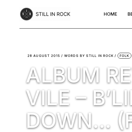
Skip
to
the
HOME
B
content
28 AUGUST 2015
WORDS BY
STILL IN ROCK
FOLK
ALBUM RE
VILE – B’L
DOWN… (F