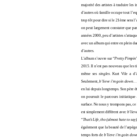
majorité des artistes à traduire le
d’autres où famille occupe tout l’es
trop tôt pour dire si le 21ème sera l
on peut largement constater que pa
années 2000, peu d’artistes s’attaqu
avec un album qui entre en plein da
d’autres.
L’album s’ouvre sur “
Pretty Pimpin
2015. Il n’est pas nouveau que les ti
même ses
singles
. Kurt Vile a d’
Seulement,
b’lieve i’m goin down
en lui depuis longtemps. Son père é
on poursuit le parcours initiatique
surface. Ne nous y trompons pas, ce 
est simplement différent avec
b’lie
“
That’s Life, tho (almost hate to say)
également que la beauté de l’arpège
temps forts de
b’lieve i’m goin do