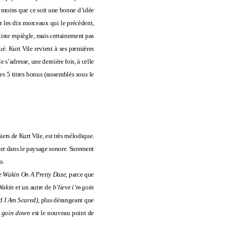
 à moins que ce soit une bonne d’idée
ner les dix morceaux qui le précèdent,
rtiste espiègle, mais certainement pas
oué. Kurt Vile revient à ses premières
e s’adresse, une dernière fois, à celle
les
5 titres bonus
(rassemblés sous le
ers de Kurt Vile, est très mélodique.
ster dans le paysage sonore. Surement
o.
ue
Wakin On A Pretty Daze
,
parce que
Wakin
et un autre de
b’lieve i’m goin
nd I Am Scared)
, plus dérangeant que
m goin down
est le nouveau point de