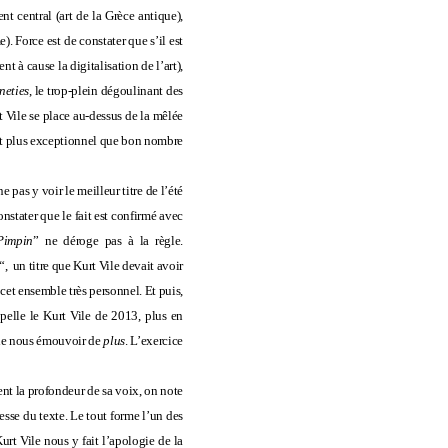
t central (art de la Grèce antique),
. Force est de constater que s’il est
t à cause la digitalisation de l’art),
neties
, le trop-plein dégoulinant des
t Vile se place au-dessus de la mêlée
et plus exceptionnel que bon nombre
 pas y voir le meilleur titre de l’été
onstater que le fait est confirmé avec
Pimpin
” ne déroge pas à la règle.
“, un titre que Kurt Vile devait avoir
 cet ensemble très personnel. Et puis,
ppelle le Kurt Vile de 2013, plus en
, de nous émouvoir de
plus
. L’exercice
ment la profondeur de sa voix, on note
sse du texte. Le tout forme l’un des
Kurt Vile nous y fait l’apologie de la