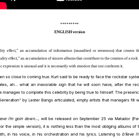
*********
ENGLISH version
ity effect,” an accumulation of information (unaudited or erroneous) that creates t
lity effect,” an accumulation of sincere albums that contribute to the creation of a rock s
ic expression is unusual and it is necessarily with emotion that one confronts it.
en so close to coming true. Kurt said to be ready to face the rockstar syste
pates, ah… what an inexorable sign that he will soon have, after the recog
le manages to complete this celebrity by being true to himself. The presence
neration” by Lester Bangs articulated, empty artists that managers fill w
ieve i’m goin down…
, will be released on September 25 via Matador (Pav
 the simple version), it is nothing less than the most obliging albums of t
, in his voice, in his orchestration and his lyrics. Listening to
b’lieve 