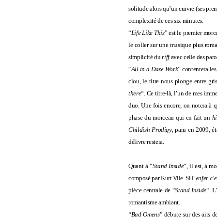
solitude alors qu’un cuivre (ses pre
complexité de ces six minutes.
“
Life Like This
” est le premier morce
le coller sur une musique plus roma
simplicité du
riff
avec celle des paro
“
All in a Daze Work
” contentera les
clou, le titre nous plonge entre gr
there
“. Ce titre-là, l’un de mes imm
duo. Une fois encore, on notera à qu
phase du morceau qui en fait un
hi
Childish Prodigy
, paru en 2009, ét
délivre restera.
Quant à “
Stand Inside
“, il est, à 
composé par Kurt Vile. Si l’
enfer c’e
pièce centrale de “
Stand Inside
“. L
romantisme ambiant.
“
Bad Omens
” débute sur des airs d