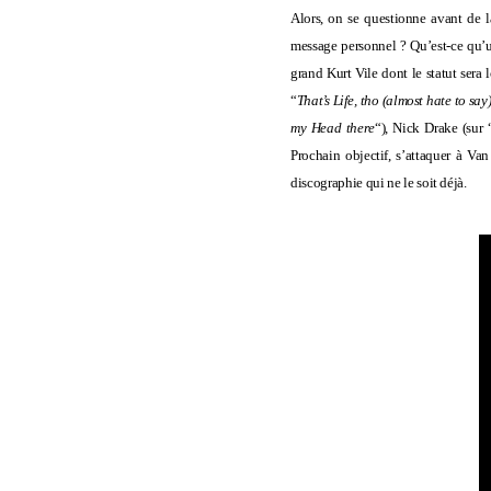
Alors, on se questionne avant de l
message personnel ? Qu’est-ce qu’u
grand Kurt Vile dont le statut sera
“
That’s Life, tho (almost hate to say
my Head there
“),
Nick Drake
(sur 
Prochain objectif, s’attaquer à
Van
discographie qui ne le soit déjà.