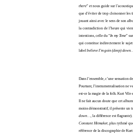
there
” et nous guide sur l’acoustiqu
que d’éviter de trop cloisonner les t
jouant ainsi avec le sens de son albu
la contradiction de l’heure qui vient
intentions, celle du “
In my Time
” su
qui constitue indirectement le suje
label
believe I’m goin (deep) down
Dans l’ensemble, c’une sensation de
Pourtant, l’instrumentalisation ne v
est-ce la magie de la folk. Kurt Vi
Il ne fait aucun doute que cet album
moins démonstratif, il présente un t
down…
, la différence est flagrante
Constant Hitmaker,
plus rythmé q
référence de la discographie de Kurt