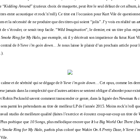
e “
Kidding Around
” (curieux choix de maquette, peut être le seul défaut de cet album,
itres entre acoustique et rock’n’roll). Ce titre est l’occasion pour Kurt Vile de question
m et la nécessité de ne produire que des titres qui soient “jolis”. J’y vois en réalité un a
 de s’écouler, ce serait trop facile. “
Wild Imagination
“, le dernier, est un titre plus enj
r
Smoke Ring for My Halo
, par exemple, où il y décrivait son impatience du futur. Kurt Vil
t central de
b’lieve i’m goin down…
Je nous laisse le plaisir d’un prochain article pour 
…
).
 calme et de sérénité qui se dégage de
b’lieve i’m goin down…
Cet opus, comme les derni
erse jamais dans la complexité que d’autres artistes se sentent obliger d’aborder pour exi
le et Robin Pecknold savent comment transcender ce genre, dans la lignée des Newman & c
 sera parmi les prétendants au titre de meilleur LP de l’année 2015. Moins rock’n’roll q
ravail studio de meilleure qualité (faites l’exercice et écoutez coup-sur-coup un titre de
). Plus poétique que
10 Songs
, plus mélodique encore que
It’s a Big World Out There (A
ue
Smoke Ring for My Halo
, parfois plus coloré que
Wakin On A Pretty Daze
,
b’lieve i’
 Vile.