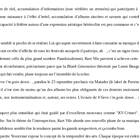
et de réel, accumulation d’informations (non vérifiées ou erronées) qui participent à
nne naissance à l’effet d’irréel, accumulation d’albums sincères et savants qui contri
capacité à fédérer autour d’une expression artistique hétéroclite est peu commune et c
 semblé si proche de se réaliser. Lui qui aspire ouvertement à faire connaitre sa musique 
nt en tête d’affiche de tous les festivals auxquels il participe, ah…, c’est un signe inex
lement celle du plus grand nombre. Paradoxalement, Kurt Vile parvient à achever cette cé
est réconfortante, précisement parce que la
Blank Generation
théorisée par Lester Bangs,
ui fait vendre, plane toujours sur l’ensemble de la scène.
ieve i’m goin down…
, paraîtra le 25 septembre prochain via Matador (le label de
Pavem
 il n’est rien de moins qu’un des albums les plus obligeants de ces derniers mois/ann
x, son instrumentalisation et, surtout, ses textes. L’écoute de
b’lieve i’m goin down…
o
aspect plus immédiat qui était guidé par d’excellents morceaux comme “
KV Crimes
“
he. Sur le thème de l’introspection, Kurt Vile aborde une nouvelle phase de sa musique,
onfidence semble être la tendance parmi les grands
songwriters
, et ça tombe bien.
guerite Yourcenar expose le concept de la temporalité des arts. Chaque époque est enfe