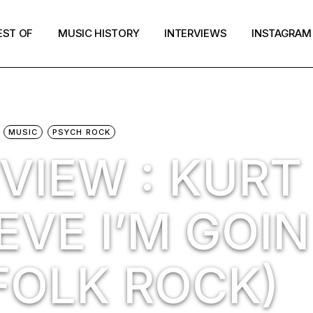
EST OF
MUSIC HISTORY
INTERVIEWS
INSTAGRAM
MUSIC
PSYCH ROCK
VIEW : KURT
IEVE I’M GOIN
OLK ROCK)