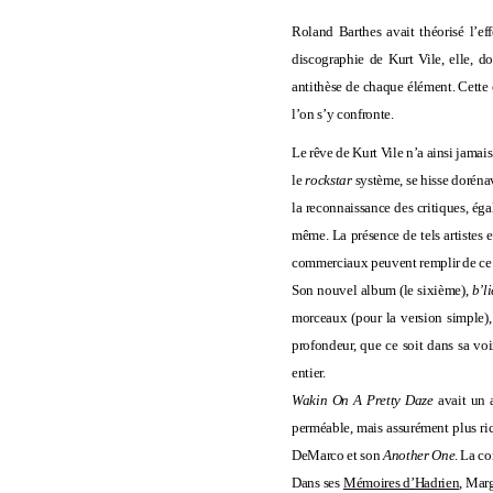
Roland Barthes avait théorisé l’eff
discographie de Kurt Vile, elle, do
antithèse de chaque élément. Cette 
l’on s’y confronte.
Le rêve de Kurt Vile n’a ainsi jamais
le
rockstar
système, se hisse dorénava
la reconnaissance des critiques, éga
même. La présence de tels artistes 
commerciaux peuvent remplir de ce q
Son nouvel album (le sixième),
b’l
morceaux (pour la version simple),
profondeur, que ce soit dans sa voi
entier.
Wakin On A Pretty Daze
avait un 
perméable, mais assurément plus ric
DeMarco et son
Another One
. La c
Dans ses
Mémoires d’Hadrien
, Mar