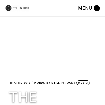
Skip
to
the
content
18 APRIL 2013
WORDS BY
STILL IN ROCK
MUSIC
THE