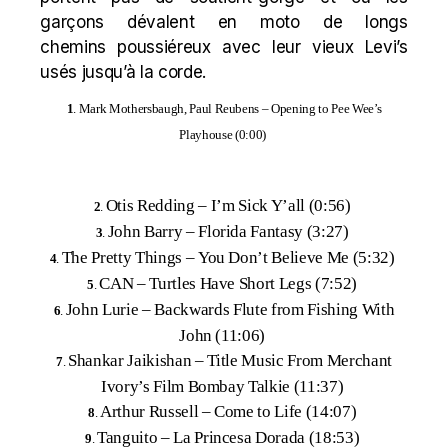
garçons dévalent en moto de longs
chemins poussiéreux avec leur vieux Levi’s
usés jusqu’à la corde.
1
. Mark Mothersbaugh, Paul Reubens – Opening to Pee Wee’s
Playhouse (0:00)
Otis Redding –
I’m Sick Y’all (0:56)
2
.
John Barry –
Florida Fantasy (3:27)
3
.
The Pretty Things
–
You Don’t Believe Me (5:32)
4
.
CAN –
Turtles Have Short Legs (7:52)
5
.
John Lurie –
Backwards Flute from Fishing With
6
.
John (11:06)
Shankar Jaikishan –
Title Music From Merchant
7
.
Ivory’s Film Bombay Talkie (11:37)
Arthur Russell –
Come to Life (14:07)
8
.
Tanguito –
La Princesa Dorada (18:53)
9
.