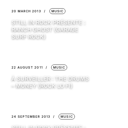
20 MARCH 2013
MUSIC
STILL IN ROCK PRÉSENTE :
RANCH GHOST (GARAGE
SURF ROCK)
22 AUGUST 2011
MUSIC
À SURVEILLER : THE DRUMS
– MONEY (ROCK LO FI)
24 SEPTEMBER 2013
MUSIC
STILL IN ROCK PRÉSENTE :