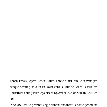
Beach Fossils
. Après Beach House, article d’hier, que je n’avais pas
évoqué depuis plus d’un an, voici venu le tour de Beach Fossils, ces
Californiens que j’avais également (
quasi
) éludée de Still in Rock en
2011.
“
Shallow
” est le premier single venant annoncer la sortie prochaine