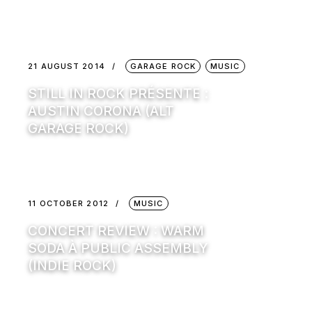
21 AUGUST 2014
GARAGE ROCK
MUSIC
STILL IN ROCK PRÉSENTE :
AUSTIN CORONA (ALT
GARAGE ROCK)
11 OCTOBER 2012
MUSIC
CONCERT REVIEW : WARM
SODA À PUBLIC ASSEMBLY
(INDIE ROCK)