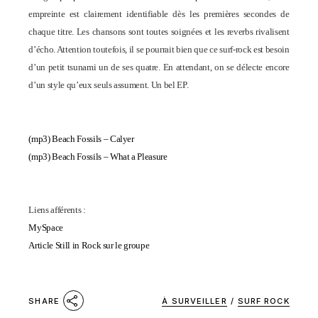
empreinte est clairement identifiable dès les premières secondes de
chaque titre. Les chansons sont toutes soignées et les reverbs rivalisent
d’écho. Attention toutef
ois, il se pourrait bien que ce surf-rock est besoin
d’un petit tsunami un de ses quatre. En attendant, on se délecte encore
d’un style qu’eux seuls assument. Un bel EP.
(mp3)
Beach Fossils – Calyer
(mp3)
Beach Fossils – What a Pleasure
Liens afférents :
MySpace
Article Still in Rock sur le groupe
À SURVEILLER
/
SURF ROCK
SHARE