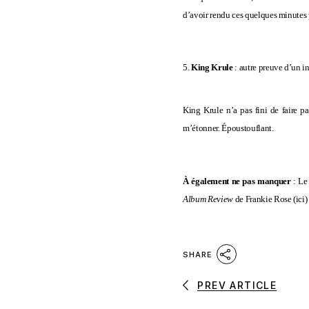
d’avoir rendu ces quelques minutes 
5.
King Krule
: autre preuve d’un i
King Krule n’a pas fini de faire pa
m’étonner. Époustouflant.
À également ne pas manquer
: Le
Album Review
de Frankie Rose (
ici
)
SHARE
PREV ARTICLE