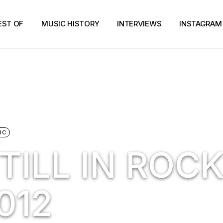
EST OF
MUSIC HISTORY
INTERVIEWS
INSTAGRAM
IC
TILL IN ROCK
012