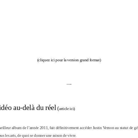
(
cliquez ici pour la version grand format
)
—-
idéo au-delà du réel
(
article ici
)
eilleur album de l’année 2011, fait définitivement accéder Justin Vernon au statut de gén
us les arts, de quoi se donner une raison de vivre.