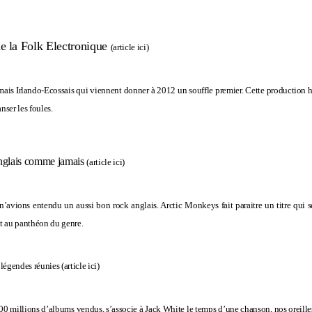
de la Folk Electronique
(
article ici
)
mais Irlando-Ecossais qui viennent donner à 2012 un souffle premier. Cette production hyb
nser les foules.
anglais comme jamais
(
article ici
)
’avions entendu un aussi bon rock anglais. Arctic Monkeys fait paraitre un titre qui 
t au panthéon du genre.
 légendes réunies (
article ici
)
 millions d’albums vendus, s’associe à Jack White le temps d’une chanson, nos oreilles