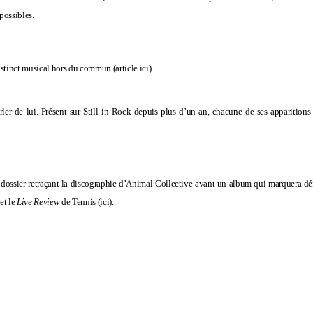
possibles.
nstinct musical hors du commun (
article ici
)
rler de lui. Présent sur Still in Rock depuis plus d’un an, chacune de ses apparition
 dossier retraçant la discographie d’Animal Collective avant un album qui marquera dé
 et le
Live Review
de Tennis (
ici
).