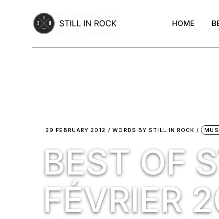
Skip
to
the
HOME
B
content
29 FEBRUARY 2012
WORDS BY
STILL IN ROCK
MUS
BEST OF S
FÉVRIER 2