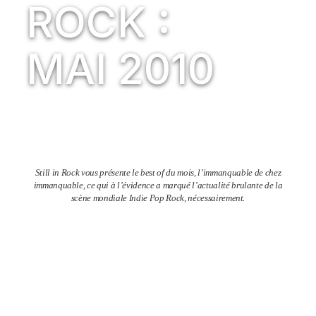
ROCK :
MAI 2010
Still in Rock vous présente le best of du mois, l’immanquable de chez
immanquable, ce qui à l’évidence a marqué l’actualité brulante de la
scène mondiale Indie Pop Rock, nécessairement.