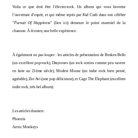
Voila ce que doit être l’électro-rock. Un album qui vous favorise
l’ouverture d’esprit, et qui même repris par Kid Cudi dans son célèbre
“
Pursuit Of Happiness
” (
lien ici
) demeure le point essentiel de la
chanson. À écouter, une belle expérience.
À
également
ne pas louper : les articles de présentation de
Broken Bells
(un excellent pop-rock),
Draytones
(un rock sixties comme peu savent
en faire au 21ème siècle),
Modest Mouse
(un indie rock bien pensé,
agréable),
Zee Avi
(une pop délicieuse), et
Cage The Elephant
(excellent
indie rock, très bel album).
Les articles dossiers :
Phoenix
Arctic Monkeys