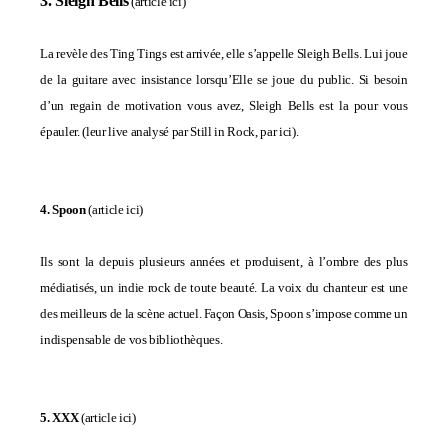
3. Sleigh Bells
(
article ici
)
La revèle des Ting Tings est arrivée, elle s’appelle Sleigh Bells. Lui joue
de la guitare avec insistance lorsqu’Elle se joue du public. Si besoin
d’un regain de motivation vous avez, Sleigh Bells est la pour vous
épauler. (leur live analysé par Still in Rock,
par ici
).
4. Spoon
(
article ici
)
Ils sont la depuis plusieurs années et produisent, à l’ombre des plus
médiatisés, un indie rock de toute beauté. La voix du chanteur est une
des meilleurs de la scène actuel. Façon Oasis, Spoon s’impose comme un
indispensable de vos bibliothèques.
5. XXX
(
article ici
)