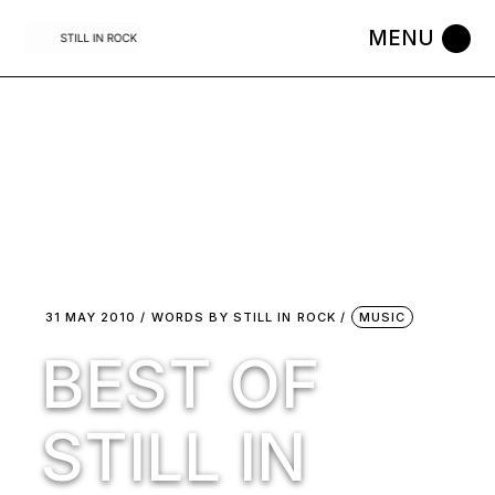
Skip
to
the
content
31 MAY 2010
WORDS BY
STILL IN ROCK
MUSIC
BEST OF
STILL IN