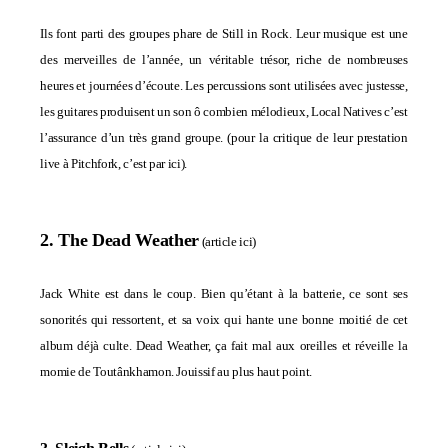
Ils font parti des groupes phare de Still in Rock. Leur musique est une
des merveilles de l’année, un véritable trésor, riche de nombreuses
heures et journées d’écoute. Les percussions sont utilisées avec justesse,
les guitares produisent un son ô combien mélodieux, Local Natives c’est
l’assurance d’un très grand groupe. (pour la critique de leur prestation
live à Pitchfork, c’est
par ici
).
2. The Dead Weather
(
article ici
)
Jack White est dans le coup. Bien qu’étant à la batterie, ce sont ses
sonorités qui ressortent, et sa voix qui hante une bonne moitié de cet
album déjà culte. Dead Weather, ça fait mal aux oreilles et réveille la
momie de Toutânkhamon. Jouissif au plus haut point.