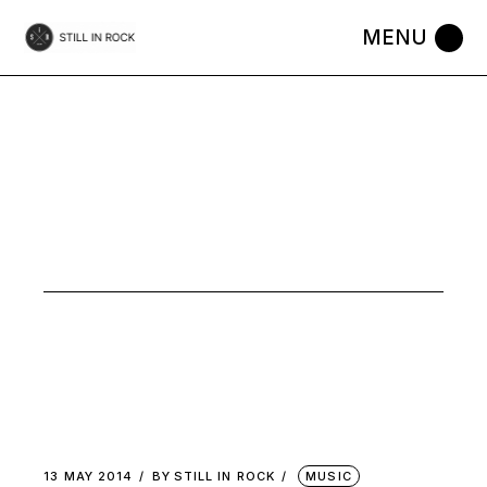
Skip
to
the
content
STONEGAZE
TAG
13 MAY 2014
BY
STILL IN ROCK
MUSIC