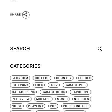
SHARE
Search
for:
CATEGORIES
BEDROOM
COLLEGE
COUNTRY
ECHOES
EGG PUNK
FOLK
FUZZ
GARAGE POP
GARAGE PUNK
GARAGE ROCK
HARDCORE
INTERVIEW
MIXTAPE
MUSIC
NINETIES
NOISE
PLAYLIST
POP
POST-NINETIES