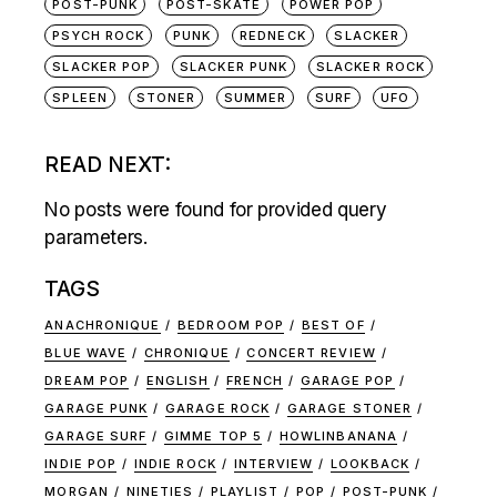
POST-PUNK
POST-SKATE
POWER POP
PSYCH ROCK
PUNK
REDNECK
SLACKER
SLACKER POP
SLACKER PUNK
SLACKER ROCK
SPLEEN
STONER
SUMMER
SURF
UFO
READ NEXT:
No posts were found for provided query
parameters.
TAGS
ANACHRONIQUE
BEDROOM POP
BEST OF
BLUE WAVE
CHRONIQUE
CONCERT REVIEW
DREAM POP
ENGLISH
FRENCH
GARAGE POP
GARAGE PUNK
GARAGE ROCK
GARAGE STONER
GARAGE SURF
GIMME TOP 5
HOWLINBANANA
INDIE POP
INDIE ROCK
INTERVIEW
LOOKBACK
MORGAN
NINETIES
PLAYLIST
POP
POST-PUNK