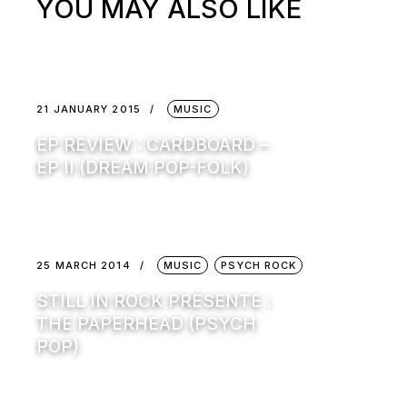
YOU MAY ALSO LIKE
21 JANUARY 2015
MUSIC
EP REVIEW : CARDBOARD –
EP II (DREAM POP-FOLK)
25 MARCH 2014
MUSIC
PSYCH ROCK
STILL IN ROCK PRÉSENTE :
THE PAPERHEAD (PSYCH
POP)