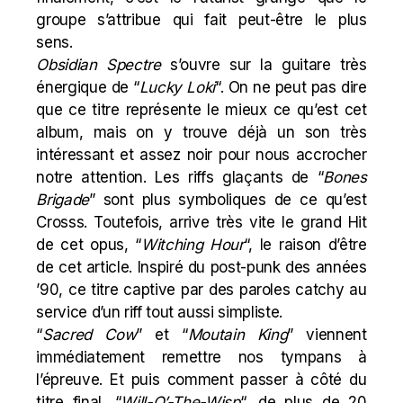
groupe s’attribue qui fait peut-être le plus
sens.
Obsidian Spectre
s’ouvre sur la guitare très
énergique de “
Lucky Loki
“. On ne peut pas dire
que ce titre représente le mieux ce qu’est cet
album, mais on y trouve déjà un son très
intéressant et assez noir pour nous accrocher
notre attention. Les riffs glaçants de “
Bones
Brigade
” sont plus symboliques de ce qu’est
Crosss. Toutefois, arrive très vite le grand Hit
de cet opus, “
Witching Hour
“, le raison d’être
de cet article. Inspiré du post-punk des années
’90, ce titre captive par des paroles catchy au
service d’un riff tout aussi simpliste.
“
Sacred Cow
” et “
Moutain King
” viennent
immédiatement remettre nos tympans à
l’épreuve. Et puis comment passer à côté du
titre final, “
Will-O’-The-Wisp
“, de plus de 20