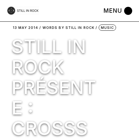
Skip
to
the
content
13 MAY 2014
WORDS BY
STILL IN ROCK
MUSIC
STILL IN
ROCK
PRÉSENT
E :
CROSSS