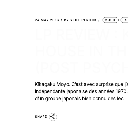
24 MAY 2016
BY
STILL IN ROCK
MUSIC
PS
LP REVIEW :
HOUSE IN TH
(POST PSYC
Kikagaku Moyo. C’est avec surprise que j’a
indépendante japonaise des années 1970. 
d’un groupe japonais bien connu des lec
SHARE