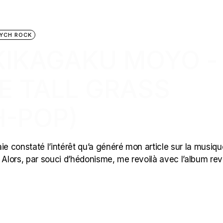
YCH ROCK
 KIKAGAKU MOYO ‎-
E TALL GRASS
H-POP)
ie constaté l’intérêt qu’a généré mon article sur la musiqu
Alors, par souci d’hédonisme, me revoilà avec l’album re