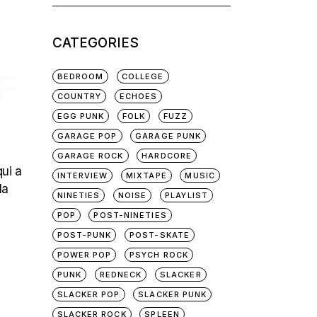
for:
CATEGORIES
F
BEDROOM
COLLEGE
COUNTRY
ECHOES
EGG PUNK
FOLK
FUZZ
GARAGE POP
GARAGE PUNK
GARAGE ROCK
HARDCORE
qui a
INTERVIEW
MIXTAPE
MUSIC
la
NINETIES
NOISE
PLAYLIST
POP
POST-NINETIES
POST-PUNK
POST-SKATE
POWER POP
PSYCH ROCK
PUNK
REDNECK
SLACKER
SLACKER POP
SLACKER PUNK
SLACKER ROCK
SPLEEN