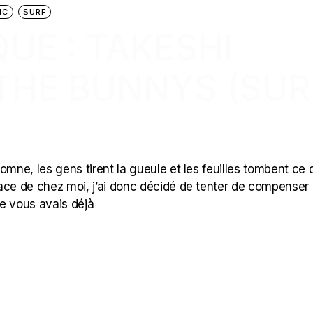
IC
SURF
UE : TAKESHI
THE BUNNYS (SUR
omne, les gens tirent la gueule et les feuilles tombent ce 
ace de chez moi, j’ai donc décidé de tenter de compenser 
e vous avais déjà