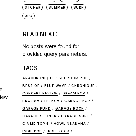
STONER
SUMMER
SURF
UFO
READ NEXT:
No posts were found for
provided query parameters.
TAGS
ANACHRONIQUE
BEDROOM POP
BEST OF
BLUE WAVE
CHRONIQUE
e
CONCERT REVIEW
DREAM POP
view
ENGLISH
FRENCH
GARAGE POP
GARAGE PUNK
GARAGE ROCK
GARAGE STONER
GARAGE SURF
GIMME TOP 5
HOWLINBANANA
INDIE POP
INDIE ROCK