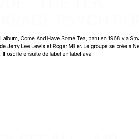
UE : THE TEA
ARAGE PSYCH PO
ul album, Come And Have Some Tea, paru en 1968 via Sm
 de Jerry Lee Lewis et Roger Miller. Le groupe se crée à 
l oscille ensuite de label en label ava