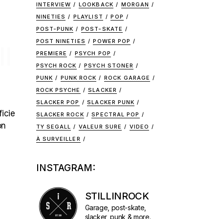
INTERVIEW
LOOKBACK
MORGAN
NINETIES
PLAYLIST
POP
POST-PUNK
POST-SKATE
POST NINETIES
POWER POP
I
PREMIERE
PSYCH POP
PSYCH ROCK
PSYCH STONER
PUNK
PUNK ROCK
ROCK GARAGE
ROCK PSYCHE
SLACKER
SLACKER POP
SLACKER PUNK
ficie
SLACKER ROCK
SPECTRAL POP
on
TY SEGALL
VALEUR SURE
VIDEO
À SURVEILLER
INSTAGRAM:
STILLINROCK
Garage, post-skate,
slacker, punk & more.