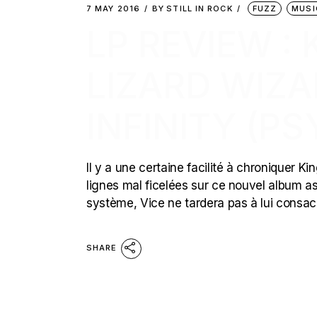
7 MAY 2016
BY
STILL IN ROCK
FUZZ
MUSI
LP REVIEW :
LIZARD WIZ
INFINITY (P
Il y a une certaine facilité à chroniquer 
lignes mal ficelées sur ce nouvel album as
système, Vice ne tardera pas à lui consac
SHARE