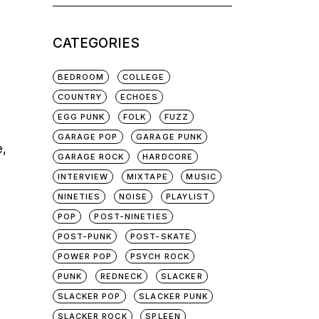
for:
CATEGORIES
BEDROOM
COLLEGE
COUNTRY
ECHOES
EGG PUNK
FOLK
FUZZ
GARAGE POP
GARAGE PUNK
e,
GARAGE ROCK
HARDCORE
INTERVIEW
MIXTAPE
MUSIC
NINETIES
NOISE
PLAYLIST
POP
POST-NINETIES
POST-PUNK
POST-SKATE
POWER POP
PSYCH ROCK
PUNK
REDNECK
SLACKER
SLACKER POP
SLACKER PUNK
SLACKER ROCK
SPLEEN