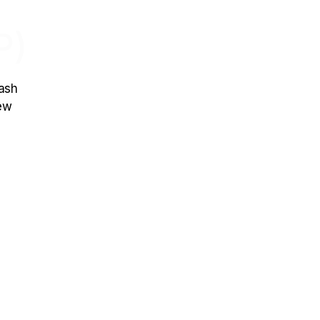
P)
ash
New