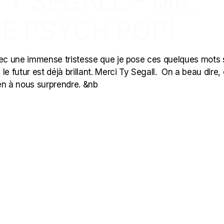
TY SEGALL – MR.
E PSYCH POP)
vec une immense tristesse que je pose ces quelques mots s
e futur est déjà brillant. Merci Ty Segall. On a beau dire,
en à nous surprendre. &nb