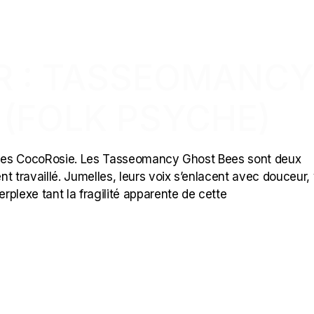
ER : TASSEOMANCY
 (FOLK PSYCHE)
s des CocoRosie. Les Tasseomancy Ghost Bees sont deux
t travaillé. Jumelles, leurs voix s’enlacent avec douceur,
plexe tant la fragilité apparente de cette