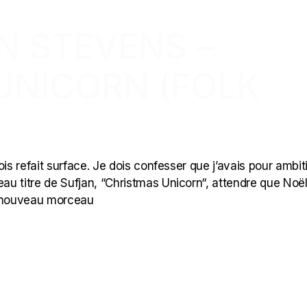
N STEVENS –
UNICORN (FOLK
nois refait surface. Je dois confesser que j’avais pour ambit
u titre de Sufjan, “Christmas Unicorn“, attendre que Noël
Ce nouveau morceau