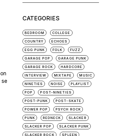
for:
CATEGORIES
BEDROOM
COLLEGE
COUNTRY
ECHOES
EGG PUNK
FOLK
FUZZ
GARAGE POP
GARAGE PUNK
GARAGE ROCK
HARDCORE
ion
INTERVIEW
MIXTAPE
MUSIC
 se
NINETIES
NOISE
PLAYLIST
POP
POST-NINETIES
POST-PUNK
POST-SKATE
POWER POP
PSYCH ROCK
PUNK
REDNECK
SLACKER
SLACKER POP
SLACKER PUNK
SLACKER ROCK
SPLEEN