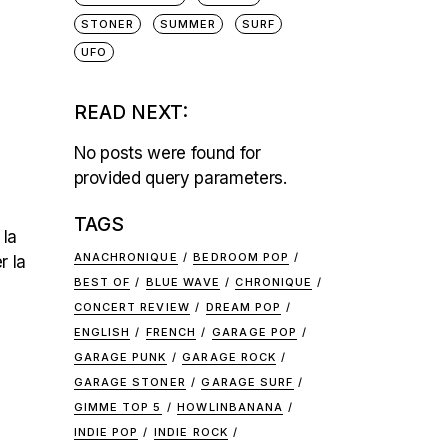
STONER
SUMMER
SURF
UFO
READ NEXT:
No posts were found for
provided query parameters.
TAGS
 la
ANACHRONIQUE
BEDROOM POP
r la
BEST OF
BLUE WAVE
CHRONIQUE
CONCERT REVIEW
DREAM POP
ENGLISH
FRENCH
GARAGE POP
GARAGE PUNK
GARAGE ROCK
GARAGE STONER
GARAGE SURF
GIMME TOP 5
HOWLINBANANA
INDIE POP
INDIE ROCK